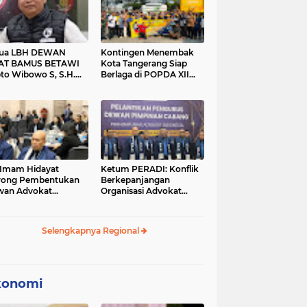
tua LBH DEWAN
Kontingen Menembak
AT BAMUS BETAWI
Kota Tangerang Siap
to Wibowo S, S.H.
Berlaga di POPDA XII
ih Pitoeng Salah
Banten 2026 di Kota
mat Mengenai
Cilegon
tement di Media
 Imam Hidayat
Ketum PERADI: Konflik
rong Pembentukan
Berkepanjangan
wan Advokat
Organisasi Advokat
onesia, Sebut Konsep
Berakar dari Kelahiran
gle Bar Tak Lagi
PERADI yang Tidak
evan
Tuntas
Selengkapnya Regional
konomi