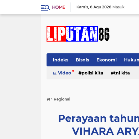
HOME
Kamis
6 Agu 2026
Masuk
Indeks
Bisnis
Ekonomi
Huku
Video
polisi kita
tni kita
›
Regional
Perayaan tahun 
VIHARA ARYA