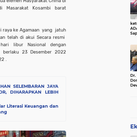
ua elemen Masyarakat China di
di Masarakat Kosambi barat
ke
AD
ri raya ke Agamaan yang jatuh
Sap
n telah di akui Secara resmi
Jal
Ala
hari libur Nasional dengan
Sta
2) berlaku 23 Desember 2022
2 .
Dr.
Do
De
AHAN SELEMBARAN JAYA
Ind
R, DIHARAPKAN LEBIH
Sin
Rel
elar Literasi Keuangan dan
ang
E