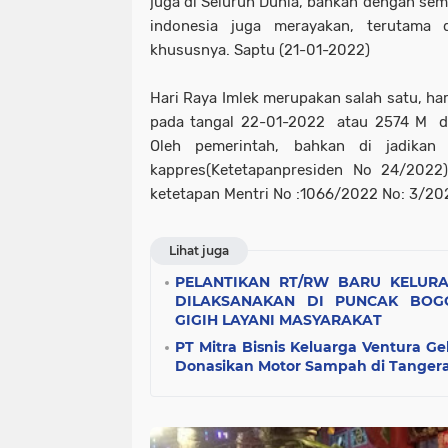
juga di Seluruh Dunia, bahkan dengan sem
indonesia juga merayakan, terutama 
khususnya. Saptu (21-01-2022)
Hari Raya Imlek merupakan salah satu, ha
pada tangal 22-01-2022 atau 2574 M da
Oleh pemerintah, bahkan di jadikan 
kappres(Ketetapanpresiden No 24/202
ketetapan Mentri No :1066/2022 No: 3/202
Lihat juga
PELANTIKAN RT/RW BARU KELUR
DILAKSANAKAN DI PUNCAK BOGO
GIGIH LAYANI MASYARAKAT
​PT Mitra Bisnis Keluarga Ventura G
Donasikan Motor Sampah di Tanger