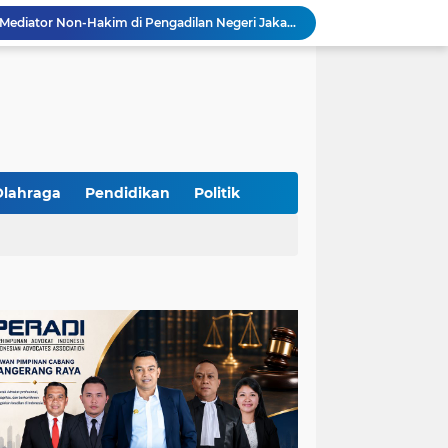
Resmi Terdaftar sebagai Mediator Non-Hakim di Pengadilan Negeri Jakarta Selatan, Yandri, S.H. Siap Mengedepankan Keadilan Melalui Jalur Perdamaian
Yandri SH Kawal APDESI di Gugatan PSN PIK 2, Tegaskan Komitmen pada Supremasi Hukum
Sidang PSN PIK 2 Memanas, Yandri SH Tampil sebagai Kuasa Hukum APDESI di PN Jakarta Pusat
Yandri SH Pimpin Perjuangan Hukum APDESI di Sidang PSN PIK 2, Soroti Kepastian Hukum
Yandri SH Resmi Kawal APDESI dalam Sidang Gugatan PSN PIK 2 di Pengadilan Negeri Jakarta Pusat
PT. GOLDEN TRI BANAYA Tegaskan Komitmen Menjadi Perusahaan Outsourcing Terpercaya untuk Dunia Industri dan Bisnis Nasional
Hadir dengan Standar Pelayanan Tinggi, PT. GOLDEN TRI BANAYA Menjadi Mitra Strategis Penyedia Security dan Tenaga Kerja Profesional
‎PT. GOLDEN TRI BANAYA ‎Mitra Terpercaya Penyedia Jasa Outsourcing dan Tenaga Kerja Profesional
Olahraga
Pendidikan
Politik
ketua LBH DEWAN ADAT BAMUS BETAWI Sapto Wibowo S, S.H. Jalih Pitoeng Salah Alamat Mengenai Statement di Media
Dipercaya Mahkamah Agung, Yandri, S.H. Perkuat Peran Mediasi di Pengadilan Negeri Jakarta Selatan