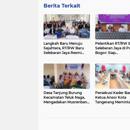
Berita Terkait
Langkah Baru Menuju
Pelantikan RT/RW 
Sejahtera, RT/RW Baru
Selebaran Jaya di 
Selebaran Jaya Resmi
Bogor: Siap
Diberi Tugas di Puncak
Implementasikan 5
Bogor
Program Unggulan
Bupati Tangerang
Desa Tanjung Burung
Persekusi Kader Ba
Kecamatan Teluk Naga,
Ketua Ansor Kota
Mengadakan Musrenbang
Tangerang Meminta 
RKP Tahun 2026 dan Data
Desak Tuntas dan
Usulan 2027
Semua Pelaku