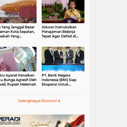
 Yang Janggal Bazar
Jokowi Instruksikan
Taman Kota Sepatan,
Penajaman Belanja
pakah Yang
Tepat Agar Defisit di
ntungkan?
Bawah 3 Persen
icu Isyarat Kenaikan
PT. Bank Negara
u Bunga Agresif Oleh
Indonesia (BNI) Siap
ell, Rupiah Melemah
Ekspansi Untuk
Korporasi " Green
Banking" Rp. 6,1 Triliun
Selengkapya Ekonomi