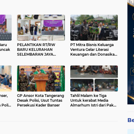
Baru
PELANTIKAN RT/RW
​PT Mitra Bisnis Keluarga
Puncak
BARU KELURAHAN
Ventura Gelar Literasi
SELEMBARAN JAYA
Keuangan dan Donasikan
DILAKSANAKAN DI
Motor Sampah di
PUNCAK BOGOR,
Tangerang
DIHARAPKAN LEBIH
GIGIH LAYANI
MASYARAKAT
nser,
GP Ansor Kota Tangerang
Tahlil Malam ke Tiga
Desak Polisi, Usut Tuntas
Untuk kerabat Media
Polisi
Persekusi Kader Banser
Almarhum Istri dari Pak
 Hukum
Sudanto Berlangsung
Dengan khidmat
Be