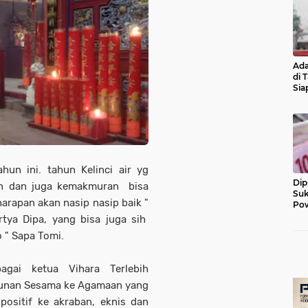
Ada
di 
Sia
Diu
hun ini. tahun Kelinci air yg
Dip
n dan juga kemakmuran bisa
Suk
arapan akan nasip nasip baik "
Pow
rtya Dipa, yang bisa juga sih
 " Sapa Tomi.
gai ketua Vihara Terlebih
unan Sesama ke Agamaan yang
positif ke akraban, eknis dan