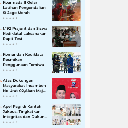
Koarmada II Gelar
Latihan Pengendalian
Si Jago Merah
1.192 Prajurit dan Siswa
Kodiklatal Laksanakan
Rapit Test
Komandan Kodiklatal
Resmikan
Penggunaan Tomiwa
Atas Dukungan
Masyarakat Incamben
No Urut 02,Akan Maju
Untuk Memajukan
Desa Tegal Kunir Kidul
Apel Pagi di Kantah
Jakpus, Tingkatkan
Integritas dan Dukung
WBK