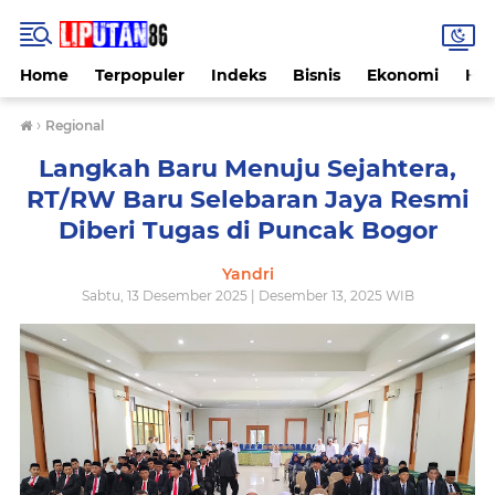
Home
Terpopuler
Indeks
Bisnis
Ekonomi
Hu
›
Regional
Langkah Baru Menuju Sejahtera,
RT/RW Baru Selebaran Jaya Resmi
Diberi Tugas di Puncak Bogor
Yandri
Sabtu, 13 Desember 2025 | Desember 13, 2025 WIB