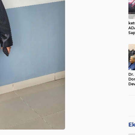
ke
AD
Sap
Jal
Ala
Sta
Dr.
Do
De
Ind
Sin
Rel
E