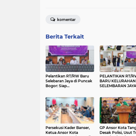
komentar
Berita Terkait
Pelantikan RT/RW Baru
PELANTIKAN RT/R
Selebaran Jaya di Puncak
BARU KELURAHAN
Bogor: Siap
SELEMBARAN JAY
Implementasikan 5
DILAKSANAKAN DI
Program Unggulan
PUNCAK BOGOR,
Bupati Tangerang
DIHARAPKAN LEB
GIGIH LAYANI
MASYARAKAT
Persekusi Kader Banser,
GP Ansor Kota Tan
Ketua Ansor Kota
Desak Polisi, Usut 