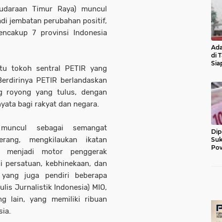
audaraan Timur Raya) muncul
di jembatan perubahan positif,
ncakup 7 provinsi Indonesia
Ada
di 
Sia
atu tokoh sentral PETIR yang
Diu
Berdirinya PETIR berlandaskan
ng royong yang tulus, dengan
yata bagi rakyat dan negara.
 muncul sebagai semangat
Dip
rang, mengkilaukan ikatan
Suk
Pow
n menjadi motor penggerak
i persatuan, kebhinekaan, dan
 yang juga pendiri beberapa
lis Jurnalistik Indonesia) MIO,
 lain, yang memiliki ribuan
sia.