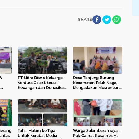
SHARE
W
​PT Mitra Bisnis Keluarga
Desa Tanjung Burung
Ventura Gelar Literasi
Kecamatan Teluk Naga,
A
Keuangan dan Donasikan
Mengadakan Musrenbang
Motor Sampah di
RKP Tahun 2026 dan Data
Tangerang
Usulan 2027
IH
gerang
Tahlil Malam ke Tiga
Warga Salembaran jaya :
Tuntas
Untuk kerabat Media
Pak Camat Kosambi, H.