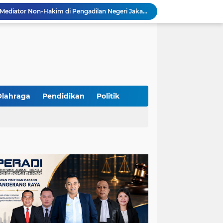
Resmi Terdaftar sebagai Mediator Non-Hakim di Pengadilan Negeri Jakarta Selatan, Yandri, S.H. Siap Mengedepankan Keadilan Melalui Jalur Perdamaian
Yandri SH Kawal APDESI di Gugatan PSN PIK 2, Tegaskan Komitmen pada Supremasi Hukum
Sidang PSN PIK 2 Memanas, Yandri SH Tampil sebagai Kuasa Hukum APDESI di PN Jakarta Pusat
Yandri SH Pimpin Perjuangan Hukum APDESI di Sidang PSN PIK 2, Soroti Kepastian Hukum
Yandri SH Resmi Kawal APDESI dalam Sidang Gugatan PSN PIK 2 di Pengadilan Negeri Jakarta Pusat
PT. GOLDEN TRI BANAYA Tegaskan Komitmen Menjadi Perusahaan Outsourcing Terpercaya untuk Dunia Industri dan Bisnis Nasional
Hadir dengan Standar Pelayanan Tinggi, PT. GOLDEN TRI BANAYA Menjadi Mitra Strategis Penyedia Security dan Tenaga Kerja Profesional
‎PT. GOLDEN TRI BANAYA ‎Mitra Terpercaya Penyedia Jasa Outsourcing dan Tenaga Kerja Profesional
Olahraga
Pendidikan
Politik
ketua LBH DEWAN ADAT BAMUS BETAWI Sapto Wibowo S, S.H. Jalih Pitoeng Salah Alamat Mengenai Statement di Media
Dipercaya Mahkamah Agung, Yandri, S.H. Perkuat Peran Mediasi di Pengadilan Negeri Jakarta Selatan