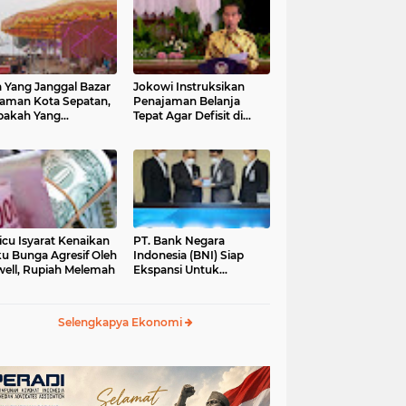
 Yang Janggal Bazar
Jokowi Instruksikan
Taman Kota Sepatan,
Penajaman Belanja
pakah Yang
Tepat Agar Defisit di
ntungkan?
Bawah 3 Persen
icu Isyarat Kenaikan
PT. Bank Negara
u Bunga Agresif Oleh
Indonesia (BNI) Siap
ell, Rupiah Melemah
Ekspansi Untuk
Korporasi " Green
Banking" Rp. 6,1 Triliun
Selengkapya Ekonomi