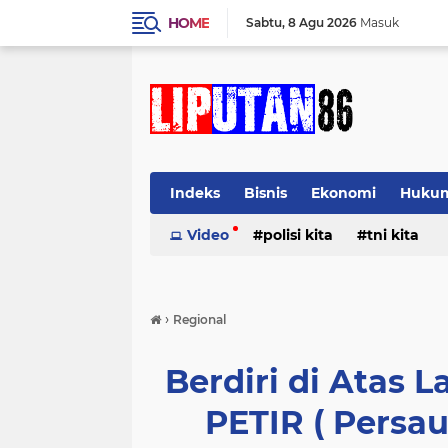
HOME
Sabtu
8 Agu 2026
Masuk
Indeks
Bisnis
Ekonomi
Huku
Video
polisi kita
tni kita
›
Regional
Berdiri di Atas 
PETIR ( Persa