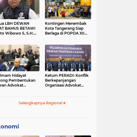
tua LBH DEWAN
Kontingen Menembak
AT BAMUS BETAWI
Kota Tangerang Siap
to Wibowo S, S.H.
Berlaga di POPDA XII
ih Pitoeng Salah
Banten 2026 di Kota
mat Mengenai
Cilegon
tement di Media
 Imam Hidayat
Ketum PERADI: Konflik
rong Pembentukan
Berkepanjangan
wan Advokat
Organisasi Advokat
onesia, Sebut Konsep
Berakar dari Kelahiran
gle Bar Tak Lagi
PERADI yang Tidak
evan
Tuntas
Selengkapnya Regional
konomi