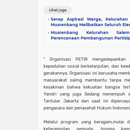
Lihat juga
Serap Aspirasi Warga, Kelurahan
Musrenbang Melibatkan Seluruh El
Musrenbang Kelurahan Sale
Perencanaan Pembangunan Partisip
" Organisasi PETIR mengedepankan s
kepedulian sosial berkelanjutan, dan kea
gerakannya. Organisasi ini berusaha memb
masyarakat saling membantu tanpa m
keyakinan bahwa kekuatan bangsa terle
Yandri yang juga Sedang menempuh s
Tantular Jakarta dan saat ini diperca
pengacara dan penasehat Hukum Indonesi
Melalui program yang beragam,mulai da
keterampilan pemuda, hingga kam