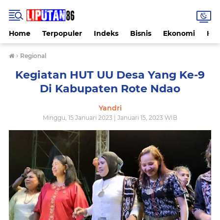
Home
Terpopuler
Indeks
Bisnis
Ekonomi
Hu
›
Regional
Kegiatan HUT UU Desa Yang Ke-9
Di Kabupaten Rote Ndao
Yandri
Minggu, 15 Januari 2023 | Januari 15, 2023 WIB