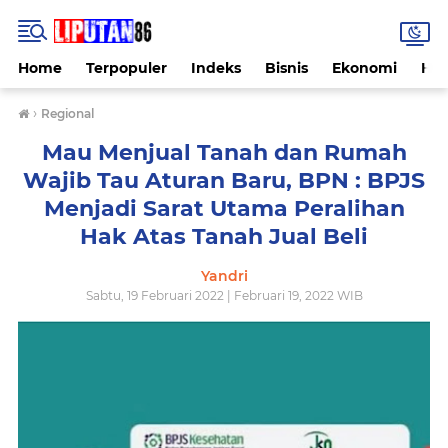
Home
Terpopuler
Indeks
Bisnis
Ekonomi
Hu
›
Regional
Mau Menjual Tanah dan Rumah
Wajib Tau Aturan Baru, BPN : BPJS
Menjadi Sarat Utama Peralihan
Hak Atas Tanah Jual Beli
Yandri
Sabtu, 19 Februari 2022 | Februari 19, 2022 WIB