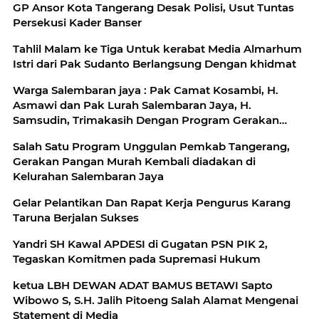
GP Ansor Kota Tangerang Desak Polisi, Usut Tuntas
Persekusi Kader Banser
Tahlil Malam ke Tiga Untuk kerabat Media Almarhum
Istri dari Pak Sudanto Berlangsung Dengan khidmat
Warga Salembaran jaya : Pak Camat Kosambi, H.
Asmawi dan Pak Lurah Salembaran Jaya, H.
Samsudin, Trimakasih Dengan Program Gerakan
Pangan Murah Kami Warga Selembran Jaya
Salah Satu Program Unggulan Pemkab Tangerang,
Terbantukan
Gerakan Pangan Murah Kembali diadakan di
Kelurahan Salembaran Jaya
Gelar Pelantikan Dan Rapat Kerja Pengurus Karang
Taruna Berjalan Sukses
Yandri SH Kawal APDESI di Gugatan PSN PIK 2,
Tegaskan Komitmen pada Supremasi Hukum
ketua LBH DEWAN ADAT BAMUS BETAWI Sapto
Wibowo S, S.H. Jalih Pitoeng Salah Alamat Mengenai
Statement di Media