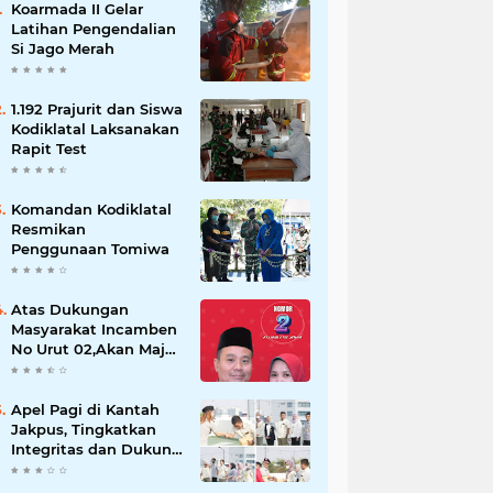
Koarmada II Gelar
Latihan Pengendalian
Si Jago Merah
1.192 Prajurit dan Siswa
Kodiklatal Laksanakan
Rapit Test
Komandan Kodiklatal
Resmikan
Penggunaan Tomiwa
Atas Dukungan
Masyarakat Incamben
No Urut 02,Akan Maju
Untuk Memajukan
Desa Tegal Kunir Kidul
Apel Pagi di Kantah
Jakpus, Tingkatkan
Integritas dan Dukung
WBK