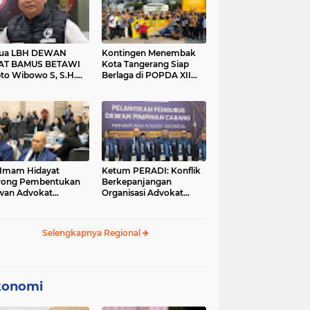
tua LBH DEWAN
Kontingen Menembak
AT BAMUS BETAWI
Kota Tangerang Siap
to Wibowo S, S.H.
Berlaga di POPDA XII
ih Pitoeng Salah
Banten 2026 di Kota
mat Mengenai
Cilegon
tement di Media
 Imam Hidayat
Ketum PERADI: Konflik
rong Pembentukan
Berkepanjangan
wan Advokat
Organisasi Advokat
onesia, Sebut Konsep
Berakar dari Kelahiran
gle Bar Tak Lagi
PERADI yang Tidak
evan
Tuntas
Selengkapnya Regional
konomi