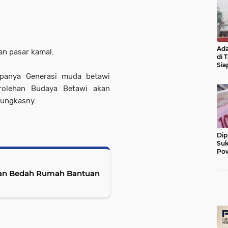
Ada
an pasar kamal.
di 
Sia
Diu
epanya Generasi muda betawi
rolehan Budaya Betawi akan
pungkasny.
Dip
Suk
Pow
kan Bedah Rumah Bantuan