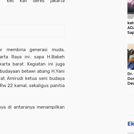
kec kali deres jakarta
ke
AD
Sap
Jal
Ala
Sta
sar membina generasi muda,
arta Raya ini. sapa H.Babeh
arta barat. Kegiatan ini juga
ebudayaan betawi abang H.Yani
Dr.
rat Amirudi ketua seni budaya
Do
De
Rw 22 kamal, sekaligus panitia
Ind
Sin
Rel
ya di antaranya menampilkan
E