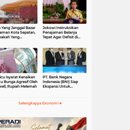
 Yang Janggal Bazar
Jokowi Instruksikan
Taman Kota Sepatan,
Penajaman Belanja
pakah Yang
Tepat Agar Defisit di
ntungkan?
Bawah 3 Persen
icu Isyarat Kenaikan
PT. Bank Negara
u Bunga Agresif Oleh
Indonesia (BNI) Siap
ell, Rupiah Melemah
Ekspansi Untuk
Korporasi " Green
Banking" Rp. 6,1 Triliun
Selengkapya Ekonomi