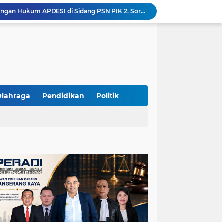
Yandri SH Pimpin Perjuangan Hukum APDESI di Sidang PSN PIK 2, Soroti Kepastian Hukum
Yandri SH Resmi Kawal APDESI dalam Sidang Gugatan PSN PIK 2 di Pengadilan Negeri Jakarta Pusat
PT. GOLDEN TRI BANAYA Tegaskan Komitmen Menjadi Perusahaan Outsourcing Terpercaya untuk Dunia Industri dan Bisnis Nasional
Hadir dengan Standar Pelayanan Tinggi, PT. GOLDEN TRI BANAYA Menjadi Mitra Strategis Penyedia Security dan Tenaga Kerja Profesional
‎PT. GOLDEN TRI BANAYA ‎Mitra Terpercaya Penyedia Jasa Outsourcing dan Tenaga Kerja Profesional
ketua LBH DEWAN ADAT BAMUS BETAWI Sapto Wibowo S, S.H. Jalih Pitoeng Salah Alamat Mengenai Statement di Media
Dipercaya Mahkamah Agung, Yandri, S.H. Perkuat Peran Mediasi di Pengadilan Negeri Jakarta Selatan
Resmi Terdaftar sebagai Mediator Non-Hakim di Pengadilan Negeri Jakarta Selatan, Yandri, S.H. Siap Mengedepankan Keadilan Melalui Jalur Perdamaian
Olahraga
Pendidikan
Politik
Yandri SH Kawal APDESI di Gugatan PSN PIK 2, Tegaskan Komitmen pada Supremasi Hukum
Sidang PSN PIK 2 Memanas, Yandri SH Tampil sebagai Kuasa Hukum APDESI di PN Jakarta Pusat