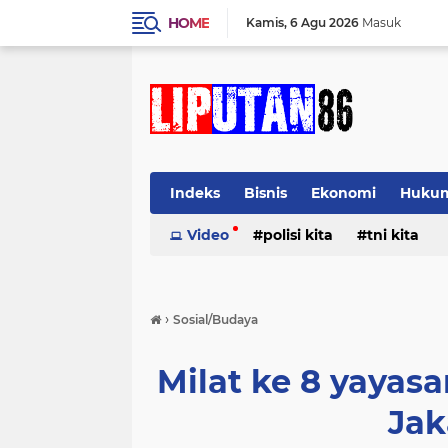
HOME
Kamis
6 Agu 2026
Masuk
Indeks
Bisnis
Ekonomi
Huku
Video
polisi kita
tni kita
›
Sosial/Budaya
Milat ke 8 yayas
Jak