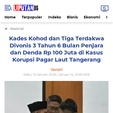
Home
Terpopuler
Indeks
Bisnis
Ekonomi
Hu
›
Nasional
Kades Kohod dan Tiga Terdakwa
Divonis 3 Tahun 6 Bulan Penjara
dan Denda Rp 100 Juta di Kasus
Korupsi Pagar Laut Tangerang
Yandri
Rabu, 14 Januari 2026 | Januari 14, 2026 WIB