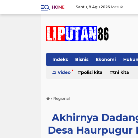
HOME
Sabtu
8 Agu 2026
Masuk
Indeks
Bisnis
Ekonomi
Huku
Video
polisi kita
tni kita
›
Regional
Akhirnya Dadan
Desa Haurpugur 