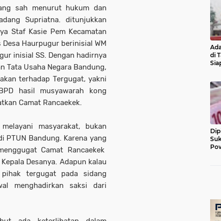
yang sah menurut hukum dan
dang Supriatna. ditunjukkan
rnya Staf Kasie Pem Kecamatan
s Desa Haurpugur berinisial WM
Ada
ur inisial SS. Dengan hadirnya
di 
Sia
an Tata Usaha Negara Bandung,
Diu
kan terhadap Tergugat, yakni
BPD hasil musyawarah kong
atkan Camat Rancaekek.
melayani masyarakat, bukan
Dip
di PTUN Bandung. Karena yang
Suk
Pow
 menggugat Camat Rancaekek
Kepala Desanya. Adapun kalau
 pihak tergugat pada sidang
al menghadirkan saksi dari