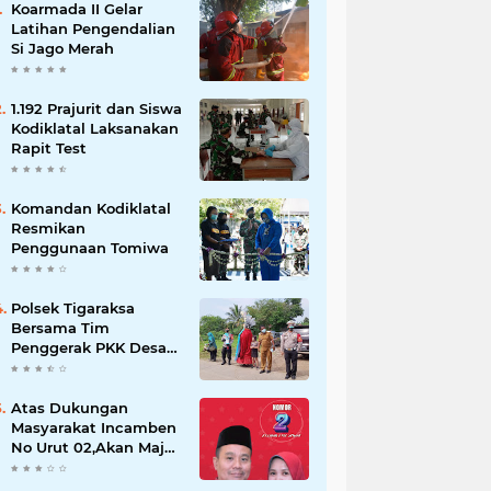
Koarmada II Gelar
Latihan Pengendalian
Si Jago Merah
1.192 Prajurit dan Siswa
Kodiklatal Laksanakan
Rapit Test
Komandan Kodiklatal
Resmikan
Penggunaan Tomiwa
Polsek Tigaraksa
Bersama Tim
Penggerak PKK Desa
Jambe Bagikan
Masker Kepada
Pengguna Jalan
Atas Dukungan
Masyarakat Incamben
No Urut 02,Akan Maju
Untuk Memajukan
Desa Tegal Kunir Kidul