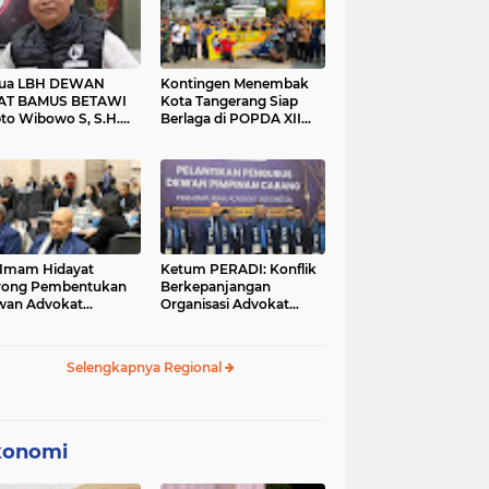
tua LBH DEWAN
Kontingen Menembak
AT BAMUS BETAWI
Kota Tangerang Siap
to Wibowo S, S.H.
Berlaga di POPDA XII
ih Pitoeng Salah
Banten 2026 di Kota
mat Mengenai
Cilegon
tement di Media
 Imam Hidayat
Ketum PERADI: Konflik
rong Pembentukan
Berkepanjangan
wan Advokat
Organisasi Advokat
onesia, Sebut Konsep
Berakar dari Kelahiran
gle Bar Tak Lagi
PERADI yang Tidak
evan
Tuntas
Selengkapnya Regional
konomi