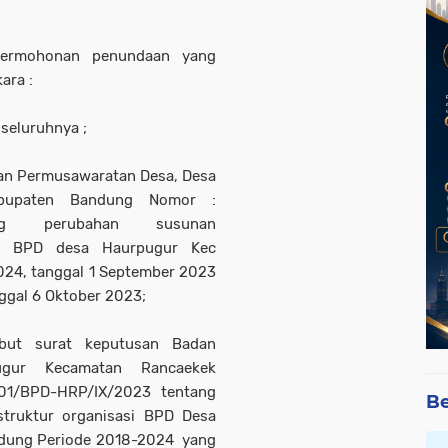
:
permohonan penundaan yang
ara :
seluruhnya ;
dan Permusawaratan Desa, Desa
abupaten Bandung Nomor :
etang perubahan susunan
si BPD desa Haurpugur Kec
024, tanggal 1 September 2023
ggal 6 Oktober 2023;
but surat keputusan Badan
ugur Kecamatan Rancaekek
.01/BPD-HRP/IX/2023 tentang
Be
truktur organisasi BPD Desa
dung Periode 2018-2024 yang