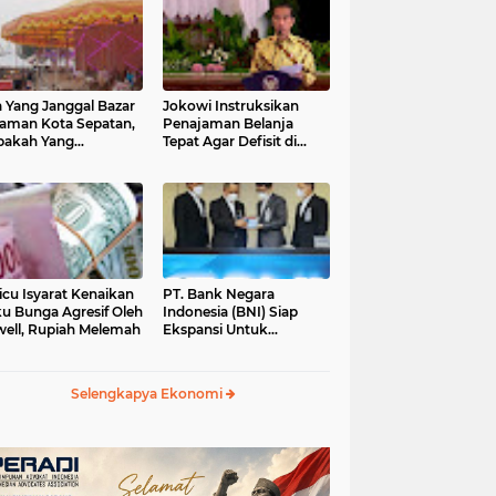
 Yang Janggal Bazar
Jokowi Instruksikan
Taman Kota Sepatan,
Penajaman Belanja
pakah Yang
Tepat Agar Defisit di
ntungkan?
Bawah 3 Persen
icu Isyarat Kenaikan
PT. Bank Negara
u Bunga Agresif Oleh
Indonesia (BNI) Siap
ell, Rupiah Melemah
Ekspansi Untuk
Korporasi " Green
Banking" Rp. 6,1 Triliun
Selengkapya Ekonomi