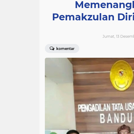
Memenangk
Pemakzulan Dir
Jumat, 13 Desemb
komentar