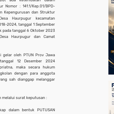
but ada keterlibatan dalam
r Nomor : 141.1/Kep.01/BPD-
n Kepengurusan dan Struktur
Desa Haurpugur kecamatan
18-2024, tanggal 1 September
k pada tanggal 6 Oktober 2023
a Desa Haurpugur dan Camat
di gelar oleh PTUN Prov Jawa
tanggal 12 Desember 2024
priatna, maka secara hukum
ngkolan dengan para anggota
yang sah dianggap melanggar
melalui surat keputusan :
sikap dalam bentuk PUTUSAN