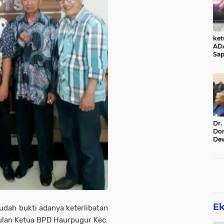
ke
AD
Sap
Jal
Ala
Sta
Dr.
Do
De
Ind
Sin
Rel
E
udah bukti adanya keterlibatan
ulan Ketua BPD Haurpugur Kec.