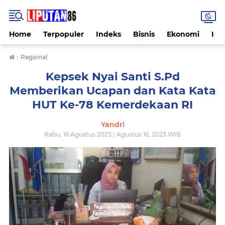
Home
Terpopuler
Indeks
Bisnis
Ekonomi
Hu
›
Regional
Kepsek Nyai Santi S.Pd
Memberikan Ucapan dan Kata Kata
HUT Ke-78 Kemerdekaan RI
Yandri
Rabu, 16 Agustus 2023 | Agustus 16, 2023 WIB