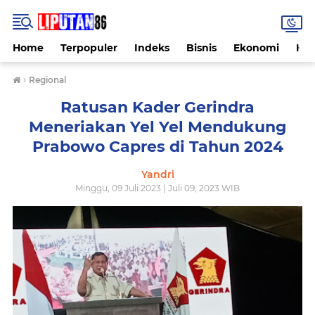
Home
Terpopuler
Indeks
Bisnis
Ekonomi
Hu
›
Regional
Ratusan Kader Gerindra
Meneriakan Yel Yel Mendukung
Prabowo Capres di Tahun 2024
Yandri
Minggu, 09 Juli 2023 | Juli 09, 2023 WIB