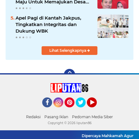
Maju Untuk Memajukan Desa
Tegal Kunir Kidul
Apel Pagi di Kantah Jakpus,
Tingkatkan Integritas dan
Dukung WBK
Lihat Selengkapnya
Facebook
Instagram
Pinterest
Twitter
YouTube
Redaksi
Pasang Iklan
Pedoman Media Siber
Copyright ©
2026 liputan86
Dipercaya Mahkamah Agung, Yandri,