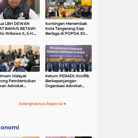
tua LBH DEWAN
Kontingen Menembak
AT BAMUS BETAWI
Kota Tangerang Siap
to Wibowo S, S.H.
Berlaga di POPDA XII
ih Pitoeng Salah
Banten 2026 di Kota
mat Mengenai
Cilegon
tement di Media
 Imam Hidayat
Ketum PERADI: Konflik
rong Pembentukan
Berkepanjangan
wan Advokat
Organisasi Advokat
onesia, Sebut Konsep
Berakar dari Kelahiran
gle Bar Tak Lagi
PERADI yang Tidak
evan
Tuntas
Selengkapnya Regional
konomi