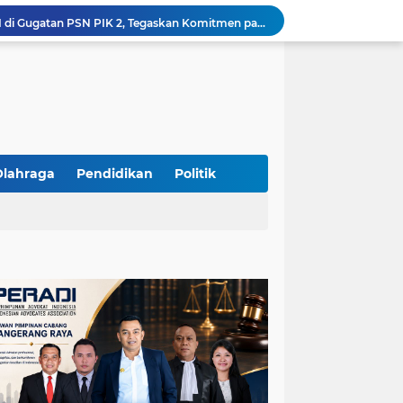
Yandri SH Kawal APDESI di Gugatan PSN PIK 2, Tegaskan Komitmen pada Supremasi Hukum
Sidang PSN PIK 2 Memanas, Yandri SH Tampil sebagai Kuasa Hukum APDESI di PN Jakarta Pusat
Yandri SH Pimpin Perjuangan Hukum APDESI di Sidang PSN PIK 2, Soroti Kepastian Hukum
Yandri SH Resmi Kawal APDESI dalam Sidang Gugatan PSN PIK 2 di Pengadilan Negeri Jakarta Pusat
PT. GOLDEN TRI BANAYA Tegaskan Komitmen Menjadi Perusahaan Outsourcing Terpercaya untuk Dunia Industri dan Bisnis Nasional
Hadir dengan Standar Pelayanan Tinggi, PT. GOLDEN TRI BANAYA Menjadi Mitra Strategis Penyedia Security dan Tenaga Kerja Profesional
‎PT. GOLDEN TRI BANAYA ‎Mitra Terpercaya Penyedia Jasa Outsourcing dan Tenaga Kerja Profesional
ketua LBH DEWAN ADAT BAMUS BETAWI Sapto Wibowo S, S.H. Jalih Pitoeng Salah Alamat Mengenai Statement di Media
Olahraga
Pendidikan
Politik
Dipercaya Mahkamah Agung, Yandri, S.H. Perkuat Peran Mediasi di Pengadilan Negeri Jakarta Selatan
Resmi Terdaftar sebagai Mediator Non-Hakim di Pengadilan Negeri Jakarta Selatan, Yandri, S.H. Siap Mengedepankan Keadilan Melalui Jalur Perdamaian