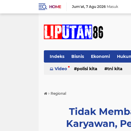
HOME
Jum'at
7 Agu 2026
Masuk
Indeks
Bisnis
Ekonomi
Huku
Video
polisi kita
tni kita
›
Regional
Tidak Memb
Karyawan, Pe