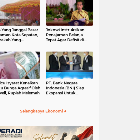
 Yang Janggal Bazar
Jokowi Instruksikan
Taman Kota Sepatan,
Penajaman Belanja
pakah Yang
Tepat Agar Defisit di
ntungkan?
Bawah 3 Persen
icu Isyarat Kenaikan
PT. Bank Negara
u Bunga Agresif Oleh
Indonesia (BNI) Siap
ell, Rupiah Melemah
Ekspansi Untuk
Korporasi " Green
Banking" Rp. 6,1 Triliun
Selengkapya Ekonomi