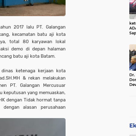
ke
tahun 2017 lalu PT. Galangan
AD
Sap
cang, kecamatan batu aji kota
Jal
a, total 80 karyawan lokal
Ala
Sta
 aksi demo di depan halaman
cang batu aji kota Batam.
 dinas ketenaga kerjaan kota
Dr.
had.SH.MH & rekan melakukan
Do
De
men PT. Galangan Mercusuar
Ind
au keputusan yang memuaskan,
Sin
Rel
HK dengan Tidak hormat tanpa
a dengan alasan perusahaan
E