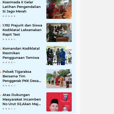
Koarmada II Gelar
Latihan Pengendalian
Si Jago Merah
1.192 Prajurit dan Siswa
Kodiklatal Laksanakan
Rapit Test
Komandan Kodiklatal
Resmikan
Penggunaan Tomiwa
Polsek Tigaraksa
Bersama Tim
Penggerak PKK Desa
Jambe Bagikan
Masker Kepada
Pengguna Jalan
Atas Dukungan
Masyarakat Incamben
No Urut 02,Akan Maju
Untuk Memajukan
Desa Tegal Kunir Kidul