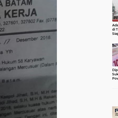
Ada
di 
Sia
Diu
Dip
Suk
Pow