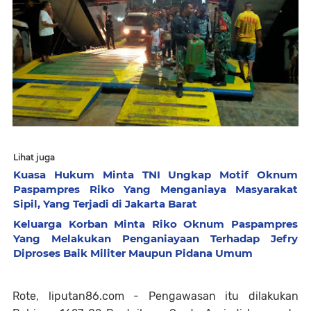
Lihat juga
Kuasa Hukum Minta TNI Ungkap Motif Oknum
Paspampres Riko Yang Menganiaya Masyarakat
Sipil, Yang Terjadi di Jakarta Barat
Keluarga Korban Minta Riko Oknum Paspampres
Yang Melakukan Penganiayaan Terhadap Jefry
Diproses Baik Militer Maupun Pidana Umum
Rote, liputan86.com - Pengawasan itu dilakukan