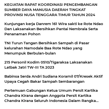
KEGIATAN RAPAT KOORDINASI PENGEMBANGAN
SUMBER DAYA MANUSIA DAERAH TINGKAT
PROVINSI NUSA TENGGARA TIMUR TAHUN 2024
Kunjungan kerja Danrem 161 Wira sakti ke Rote Ndao
Dan Laksanakan Bersihkan Pantai Nembrala Serta
Penanaman Pohon
TNI Turun Tangan Bersihkan Sampah di Pasar
kelurahan Namodale Baa Rote Ndao yang
Menumpuk Berbulan-bulan
215 Personil Kodim 0510/Tigaraksa Laksanakan
Latbak Jatri TW-III TA 2023
Babinsa Serda Andri Sudiana Koramil 07/Kresek Aktif
Upaya Cegah Bakar Sampah Sembarangan
Pertemuan Gabungan Ketua Umum Persit Kartika
Chandra Kirana dengan Anggota Persit Kartika
Chandra Kirana Seluruh Indonesia Dalam Rangka
Penekanan Hasil Musyawarah Pusat XIII Tahun 2023