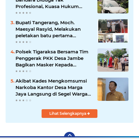
Profesional, Kuasa Hukum
Adukan ke Propam
Bupati Tangerang, Moch.
Maesyal Rasyid, Melakukan
peletakan batu pertama
pembangunan Gedung Mako
Polsek Sepatan
Polsek Tigaraksa Bersama Tim
Penggerak PKK Desa Jambe
Bagikan Masker Kepada
Pengguna Jalan
Akibat Kades Mengkomsumsi
Narkoba Kantor Desa Marga
Jaya Langsung di Segel Warga
Setempat
Lihat Selengkapnya