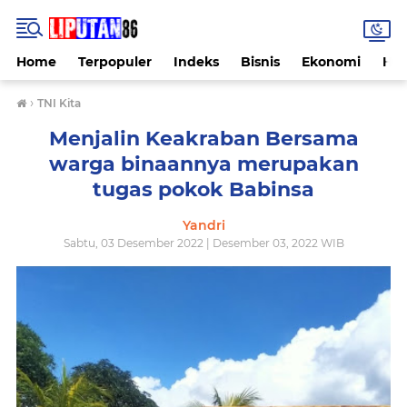
Home
Terpopuler
Indeks
Bisnis
Ekonomi
Hu
›
TNI Kita
Menjalin Keakraban Bersama
warga binaannya merupakan
tugas pokok Babinsa
Yandri
Sabtu, 03 Desember 2022 | Desember 03, 2022 WIB