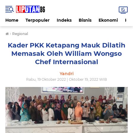
Home
Terpopuler
Indeks
Bisnis
Ekonomi
Hu
›
Regional
Kader PKK Ketapang Mauk Dilatih
Memasak Oleh William Wongso
Chef Internasional
Yandri
Rabu, 19 Oktober 2022 | Oktober 19, 2022 WIB