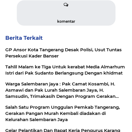
komentar
Berita Terkait
GP Ansor Kota Tangerang Desak Polisi, Usut Tuntas
Persekusi Kader Banser
Tahlil Malam ke Tiga Untuk kerabat Media Almarhum
Istri dari Pak Sudanto Berlangsung Dengan khidmat
Warga Salembaran jaya : Pak Camat Kosambi, H.
Asmawi dan Pak Lurah Salembaran Jaya, H.
Samsudin, Trimakasih Dengan Program Gerakan
Pangan Murah Kami Warga Selembran Jaya
Salah Satu Program Unggulan Pemkab Tangerang,
Terbantukan
Gerakan Pangan Murah Kembali diadakan di
Kelurahan Salembaran Jaya
Gelar Pelantikan Dan Rapat Kerja Pengurus Karang