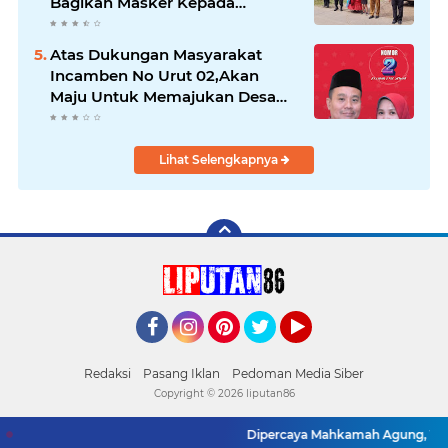
Bagikan Masker Kepada
Pengguna Jalan
Atas Dukungan Masyarakat
Incamben No Urut 02,Akan
Maju Untuk Memajukan Desa
Tegal Kunir Kidul
Lihat Selengkapnya
Facebook
Instagram
Pinterest
Twitter
YouTube
Redaksi
Pasang Iklan
Pedoman Media Siber
Copyright ©
2026 liputan86
Dipercaya Mahkamah Agung, Yandri, S