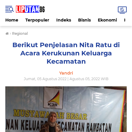
Home
Terpopuler
Indeks
Bisnis
Ekonomi
Hu
›
Regional
Berikut Penjelasan Nita Ratu di
Acara Kerukunan Keluarga
Kecamatan
Yandri
Jumat, 05 Agustus 2022 | Agustus 05, 2022 WIB