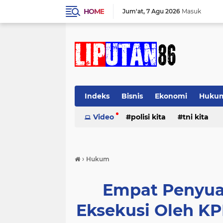
HOME
Jum'at
7 Agu 2026
Masuk
Indeks
Bisnis
Ekonomi
Huku
Video
polisi kita
tni kita
›
Hukum
Empat Penyua
Eksekusi Oleh KP