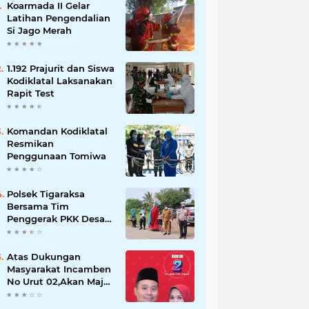
Koarmada II Gelar
Latihan Pengendalian
Si Jago Merah
1.192 Prajurit dan Siswa
Kodiklatal Laksanakan
Rapit Test
Komandan Kodiklatal
Resmikan
Penggunaan Tomiwa
Polsek Tigaraksa
Bersama Tim
Penggerak PKK Desa
Jambe Bagikan
Masker Kepada
Pengguna Jalan
Atas Dukungan
Masyarakat Incamben
No Urut 02,Akan Maju
Untuk Memajukan
Desa Tegal Kunir Kidul