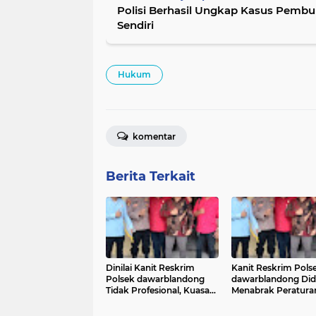
Polisi Berhasil Ungkap Kasus Pemb
Sendiri
Hukum
komentar
Berita Terkait
Dinilai Kanit Reskrim
Kanit Reskrim Pols
Polsek dawarblandong
dawarblandong Di
Tidak Profesional, Kuasa
Menabrak Peratura
Hukum Akan Surati
Kapolri No 6 Tahun
Kompolnas dan Propam
Tentang Menejeme