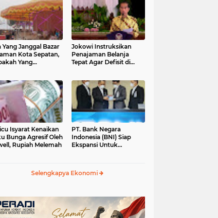
 Yang Janggal Bazar
Jokowi Instruksikan
Taman Kota Sepatan,
Penajaman Belanja
pakah Yang
Tepat Agar Defisit di
ntungkan?
Bawah 3 Persen
icu Isyarat Kenaikan
PT. Bank Negara
u Bunga Agresif Oleh
Indonesia (BNI) Siap
ell, Rupiah Melemah
Ekspansi Untuk
Korporasi " Green
Banking" Rp. 6,1 Triliun
Selengkapya Ekonomi