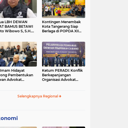
tua LBH DEWAN
Kontingen Menembak
AT BAMUS BETAWI
Kota Tangerang Siap
to Wibowo S, S.H.
Berlaga di POPDA XII
ih Pitoeng Salah
Banten 2026 di Kota
mat Mengenai
Cilegon
tement di Media
 Imam Hidayat
Ketum PERADI: Konflik
rong Pembentukan
Berkepanjangan
wan Advokat
Organisasi Advokat
onesia, Sebut Konsep
Berakar dari Kelahiran
gle Bar Tak Lagi
PERADI yang Tidak
evan
Tuntas
Selengkapnya Regional
konomi