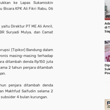
ukkan ke Lapas Sukamiskin
u Bicara KPK Ali Fikri Rabu, 06
Ada
yaitu Direktur PT ME Ali Amril,
di 
Sia
KBR Suryadi Mulya, dan Camat
Diu
orupsi (Tipikor) Bandung dalam
mvonis masing-masing terhadap
jara ditambah denda Rp150 juta
Dip
elama 2 tahun penjara ditambah
Suk
gan.
Pow
ahun penjara ditambah denda
an Makhfud Saifudin selama 2
 subsider 4 bulan kurungan.