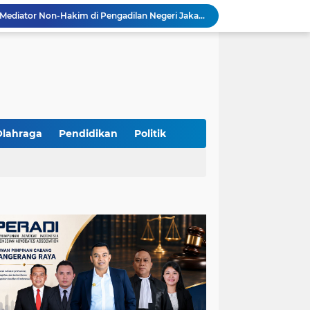
Resmi Terdaftar sebagai Mediator Non-Hakim di Pengadilan Negeri Jakarta Selatan, Yandri, S.H. Siap Mengedepankan Keadilan Melalui Jalur Perdamaian
Yandri SH Kawal APDESI di Gugatan PSN PIK 2, Tegaskan Komitmen pada Supremasi Hukum
Sidang PSN PIK 2 Memanas, Yandri SH Tampil sebagai Kuasa Hukum APDESI di PN Jakarta Pusat
Yandri SH Pimpin Perjuangan Hukum APDESI di Sidang PSN PIK 2, Soroti Kepastian Hukum
Yandri SH Resmi Kawal APDESI dalam Sidang Gugatan PSN PIK 2 di Pengadilan Negeri Jakarta Pusat
PT. GOLDEN TRI BANAYA Tegaskan Komitmen Menjadi Perusahaan Outsourcing Terpercaya untuk Dunia Industri dan Bisnis Nasional
Hadir dengan Standar Pelayanan Tinggi, PT. GOLDEN TRI BANAYA Menjadi Mitra Strategis Penyedia Security dan Tenaga Kerja Profesional
‎PT. GOLDEN TRI BANAYA ‎Mitra Terpercaya Penyedia Jasa Outsourcing dan Tenaga Kerja Profesional
Olahraga
Pendidikan
Politik
ketua LBH DEWAN ADAT BAMUS BETAWI Sapto Wibowo S, S.H. Jalih Pitoeng Salah Alamat Mengenai Statement di Media
Dipercaya Mahkamah Agung, Yandri, S.H. Perkuat Peran Mediasi di Pengadilan Negeri Jakarta Selatan