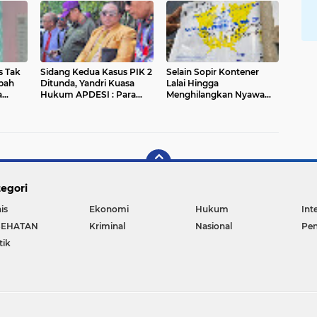
s Tak
Sidang Kedua Kasus PIK 2
Selain Sopir Kontener
pah
Ditunda, Yandri Kuasa
Lalai Hingga
a
Hukum APDESI : Para
Menghilangkan Nyawa
a
Penggugat Tak Ada
Korban, Muatan Dalam
Kesiapan
Box Kontener Diduga
Kuat Barang-barang Ilegal
egori
is
Ekonomi
Hukum
Int
SEHATAN
Kriminal
Nasional
Pen
tik
Copyright ©
2026 liputan86