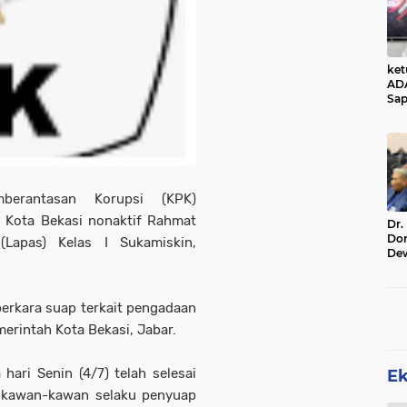
ke
AD
Sap
Jal
Ala
Sta
mberantasan Korupsi (KPK)
 Kota Bekasi nonaktif Rahmat
Dr.
Do
Lapas) Kelas I Sukamiskin,
De
Ind
Sin
Rel
erkara suap terkait pengadaan
merintah Kota Bekasi, Jabar.
ari Senin (4/7) telah selesai
E
n kawan-kawan selaku penyuap