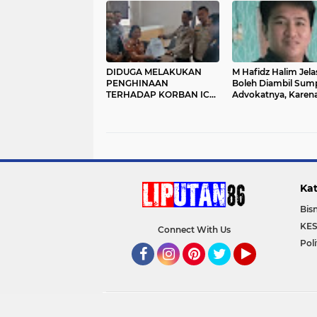
Mabes Polri
Tindak Pidana
Penyelidikan
DIDUGA MELAKUKAN
M Hafidz Halim Jela
PENGHINAAN
Boleh Diambil Sum
TERHADAP KORBAN ICB
Advokatnya, Karen
SECARA TERTULIS DI
Mantan Nara Pidan
MUKA UMUM, KEPALA
DESA OELUNGGU,
PJ.KEPALA DESA BA’A
DALE DAN SEJUMLAH
WARGA DI LAPORKAN
KE POLRES ROTE NDAO
Kat
Bisn
KE
Connect With Us
Poli
Facebook
Instagram
Pinterest
Twitter
YouTube