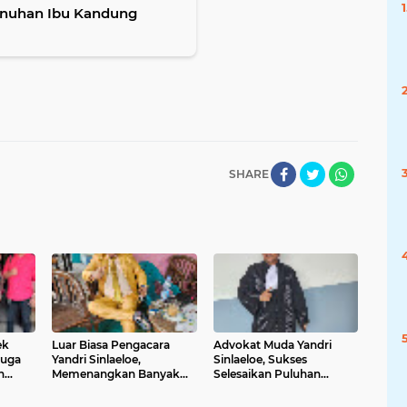
unuhan Ibu Kandung
SHARE
ek
Luar Biasa Pengacara
Advokat Muda Yandri
duga
Yandri Sinlaeloe,
Sinlaeloe, Sukses
n
Memenangkan Banyak
Selesaikan Puluhan
 2019
Perkara Perdata
Perkara Perdata
n