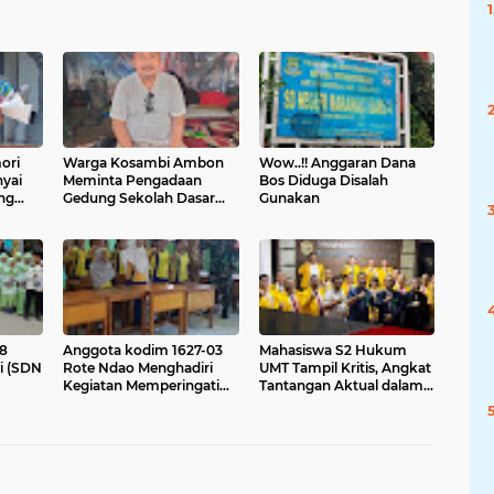
ori
Warga Kosambi Ambon
Wow..!! Anggaran Dana
yai
Meminta Pengadaan
Bos Diduga Disalah
ng
Gedung Sekolah Dasar
Gunakan
an
Negri SDN
um
-8
Anggota kodim 1627-03
Mahasiswa S2 Hukum
i (SDN
Rote Ndao Menghadiri
UMT Tampil Kritis, Angkat
Kegiatan Memperingati
Tantangan Aktual dalam
ibit
hari Guru
Sidang Proposal Tesis