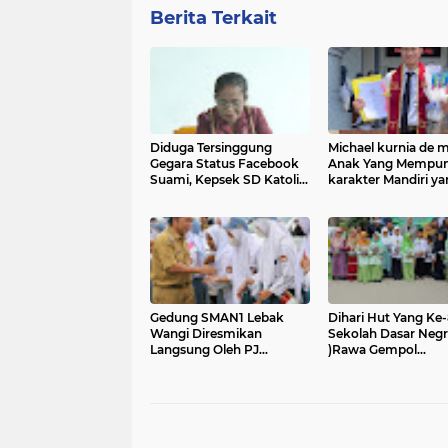
Berita Terkait
Diduga Tersinggung
Michael kurnia de m
Gegara Status Facebook
Anak Yang Mempun
Suami, Kepsek SD Katolik
karakter Mandiri ya
Buikoun Malaka Pecat
Berhasil Mendaptk
Guru
Gelar Sarjana Huk
Unpad
Gedung SMAN1 Lebak
Dihari Hut Yang Ke
Wangi Diresmikan
Sekolah Dasar Negr
Langsung Oleh PJ
)Rawa Gempol
Gubernur Banten,Bangga
Mendapatkan 400 B
Dan Bahagia Para Siswa
Pohon Gratis