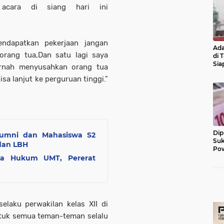
acara di siang hari ini
endapatkan pekerjaan jangan
Ada
orang tua,Dan satu lagi saya
di 
Sia
ernah menyusahkan orang tua
Diu
isa lanjut ke perguruan tinggi."
Dip
umni dan Mahasiswa S2
Suk
an LBH
Pow
na Hukum UMT, Pererat
elaku perwakilan kelas XII di
tuk semua teman-teman selalu