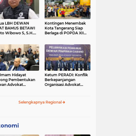
tua LBH DEWAN
Kontingen Menembak
AT BAMUS BETAWI
Kota Tangerang Siap
to Wibowo S, S.H.
Berlaga di POPDA XII
ih Pitoeng Salah
Banten 2026 di Kota
mat Mengenai
Cilegon
tement di Media
 Imam Hidayat
Ketum PERADI: Konflik
rong Pembentukan
Berkepanjangan
wan Advokat
Organisasi Advokat
onesia, Sebut Konsep
Berakar dari Kelahiran
gle Bar Tak Lagi
PERADI yang Tidak
evan
Tuntas
Selengkapnya Regional
konomi