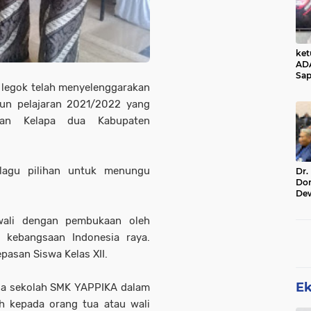
ke
AD
Sap
legok telah menyelenggarakan
Jal
Ala
hun pelajaran 2021/2022 yang
Sta
tan Kelapa dua Kabupaten
 lagu pilihan untuk menungu
Dr.
Do
De
Ind
Sin
awali dengan pembukaan oleh
Rel
 kebangsaan Indonesia raya.
pasan Siswa Kelas XII.
E
ala sekolah SMK YAPPIKA dalam
h kepada orang tua atau wali