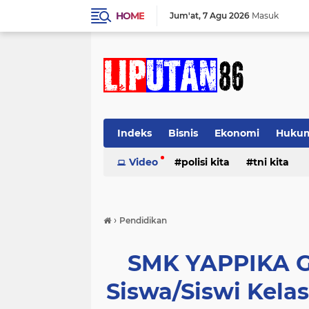
HOME
Jum'at
7 Agu 2026
Masuk
Indeks
Bisnis
Ekonomi
Huku
Video
polisi kita
tni kita
›
Pendidikan
SMK YAPPIKA G
Siswa/Siswi Kelas