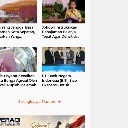
 Yang Janggal Bazar
Jokowi Instruksikan
Taman Kota Sepatan,
Penajaman Belanja
pakah Yang
Tepat Agar Defisit di
ntungkan?
Bawah 3 Persen
icu Isyarat Kenaikan
PT. Bank Negara
u Bunga Agresif Oleh
Indonesia (BNI) Siap
ell, Rupiah Melemah
Ekspansi Untuk
Korporasi " Green
Banking" Rp. 6,1 Triliun
Selengkapya Ekonomi