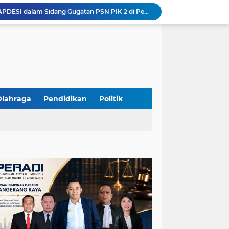
Yandri SH Resmi Kawal APDESI dalam Sidang Gugatan PSN PIK 2 di Pengadilan Negeri Jakarta Pusat
PT. GOLDEN TRI BANAYA Tegaskan Komitmen Menjadi Perusahaan Outsourcing Terpercaya untuk Dunia Industri dan Bisnis Nasional
Hadir dengan Standar Pelayanan Tinggi, PT. GOLDEN TRI BANAYA Menjadi Mitra Strategis Penyedia Security dan Tenaga Kerja Profesional
‎PT. GOLDEN TRI BANAYA ‎Mitra Terpercaya Penyedia Jasa Outsourcing dan Tenaga Kerja Profesional
ketua LBH DEWAN ADAT BAMUS BETAWI Sapto Wibowo S, S.H. Jalih Pitoeng Salah Alamat Mengenai Statement di Media
Dipercaya Mahkamah Agung, Yandri, S.H. Perkuat Peran Mediasi di Pengadilan Negeri Jakarta Selatan
Resmi Terdaftar sebagai Mediator Non-Hakim di Pengadilan Negeri Jakarta Selatan, Yandri, S.H. Siap Mengedepankan Keadilan Melalui Jalur Perdamaian
Yandri SH Kawal APDESI di Gugatan PSN PIK 2, Tegaskan Komitmen pada Supremasi Hukum
Olahraga
Pendidikan
Politik
Sidang PSN PIK 2 Memanas, Yandri SH Tampil sebagai Kuasa Hukum APDESI di PN Jakarta Pusat
Yandri SH Pimpin Perjuangan Hukum APDESI di Sidang PSN PIK 2, Soroti Kepastian Hukum