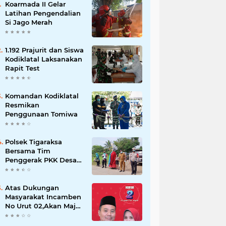
Koarmada II Gelar
Latihan Pengendalian
Si Jago Merah
1.192 Prajurit dan Siswa
Kodiklatal Laksanakan
Rapit Test
Komandan Kodiklatal
Resmikan
Penggunaan Tomiwa
Polsek Tigaraksa
Bersama Tim
Penggerak PKK Desa
Jambe Bagikan
Masker Kepada
Pengguna Jalan
Atas Dukungan
Masyarakat Incamben
No Urut 02,Akan Maju
Untuk Memajukan
Desa Tegal Kunir Kidul