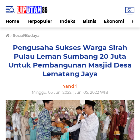
Home
Terpopuler
Indeks
Bisnis
Ekonomi
Hu
›
Sosial/Budaya
Pengusaha Sukses Warga Sirah
Pulau Leman Sumbang 20 Juta
Untuk Pembangunan Masjid Desa
Lematang Jaya
Yandri
Minggu, 05 Juni 2022 | Juni 05, 2022 WIB