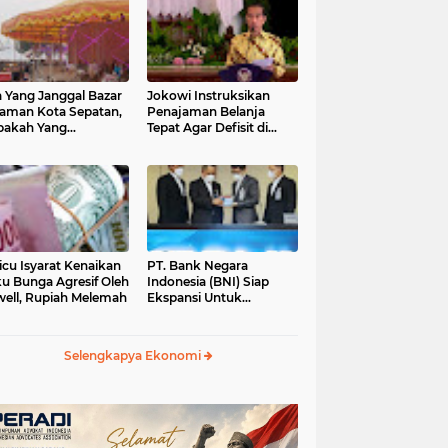
 Yang Janggal Bazar
Jokowi Instruksikan
Taman Kota Sepatan,
Penajaman Belanja
pakah Yang
Tepat Agar Defisit di
ntungkan?
Bawah 3 Persen
icu Isyarat Kenaikan
PT. Bank Negara
u Bunga Agresif Oleh
Indonesia (BNI) Siap
ell, Rupiah Melemah
Ekspansi Untuk
Korporasi " Green
Banking" Rp. 6,1 Triliun
Selengkapya Ekonomi