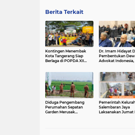
Berita Terkait
Kontingen Menembak
Dr. Imam Hidayat 
Kota Tangerang Siap
Pembentukan Dew
Berlaga di POPDA XII
Advokat Indonesia,
Banten 2026 di Kota
Konsep Single Bar 
Cilegon
Lagi Relevan
Diduga Pengembang
Pemerintah Kelura
Perumahan Sepatan
Salembaran Jaya
Garden Merusak
Laksanakan Jumat B
Pembangunan Dinas
Perkuat Partisipasi 
PUPER
Masyarakat di Jalan
Telkom RT 004 RW