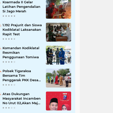
Koarmada II Gelar
Latihan Pengendalian
Si Jago Merah
1.192 Prajurit dan Siswa
Kodiklatal Laksanakan
Rapit Test
Komandan Kodiklatal
Resmikan
Penggunaan Tomiwa
Polsek Tigaraksa
Bersama Tim
Penggerak PKK Desa
Jambe Bagikan
Masker Kepada
Pengguna Jalan
Atas Dukungan
Masyarakat Incamben
No Urut 02,Akan Maju
Untuk Memajukan
Desa Tegal Kunir Kidul