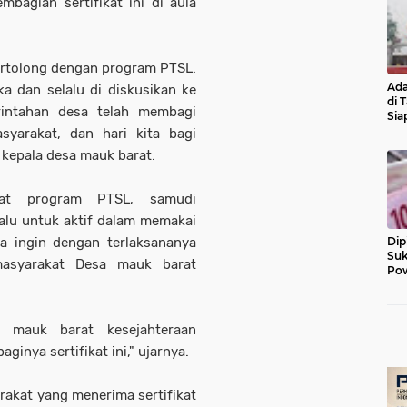
bagian sertifikat ini di aula
ertolong dengan program PTSL.
Ada
a dan selalu di diskusikan ke
di 
intahan desa telah membagi
Sia
Diu
syarakat, dan hari kita bagi
kepala desa mauk barat.
wat program PTSL, samudi
alu untuk aktif dalam memakai
nya ingin dengan terlaksananya
Dip
Suk
masyarakat Desa mauk barat
Pow
 mauk barat kesejahteraan
inya sertifikat ini," ujarnya.
rakat yang menerima sertifikat