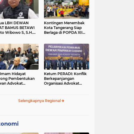
tua LBH DEWAN
Kontingen Menembak
AT BAMUS BETAWI
Kota Tangerang Siap
to Wibowo S, S.H.
Berlaga di POPDA XII
ih Pitoeng Salah
Banten 2026 di Kota
mat Mengenai
Cilegon
tement di Media
 Imam Hidayat
Ketum PERADI: Konflik
rong Pembentukan
Berkepanjangan
wan Advokat
Organisasi Advokat
onesia, Sebut Konsep
Berakar dari Kelahiran
gle Bar Tak Lagi
PERADI yang Tidak
evan
Tuntas
Selengkapnya Regional
konomi