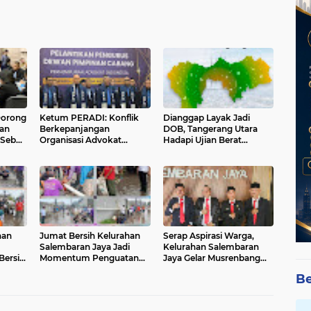
Dorong
Ketum PERADI: Konflik
Dianggap Layak Jadi
an
Berkepanjangan
DOB, Tangerang Utara
 Sebut
Organisasi Advokat
Hadapi Ujian Berat
Tak
Berakar dari Kelahiran
Sebelum Resmi Mekar
PERADI yang Tidak
Tuntas
han
Jumat Bersih Kelurahan
Serap Aspirasi Warga,
Salembaran Jaya Jadi
Kelurahan Salembaran
ersih,
Momentum Penguatan
Jaya Gelar Musrenbang
Aktif
Peran Serta Masyarakat
Melibatkan Seluruh
Be
dalam Mewujudkan
Elemen masyarakat
 005
Lingkungan Bersih dan
Sehat