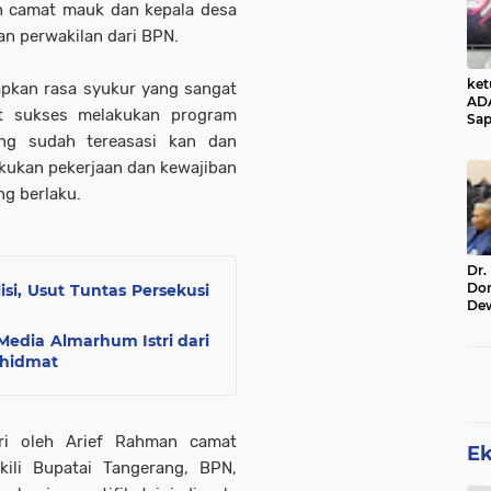
leh camat mauk dan kepala desa
an perwakilan dari BPN.
ke
apkan rasa syukur yang sangat
AD
at sukses melakukan program
Sap
Jal
ang sudah tereasasi kan dan
Ala
kukan pekerjaan dan kewajiban
Sta
ng berlaku.
Dr.
Do
si, Usut Tuntas Persekusi
De
Ind
Media Almarhum Istri dari
Sin
Rel
khidmat
iri oleh Arief Rahman camat
E
ili Bupatai Tangerang, BPN,