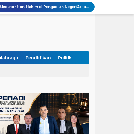
Resmi Terdaftar sebagai Mediator Non-Hakim di Pengadilan Negeri Jakarta Selatan, Yandri, S.H. Siap Mengedepankan Keadilan Melalui Jalur Perdamaian
Yandri SH Kawal APDESI di Gugatan PSN PIK 2, Tegaskan Komitmen pada Supremasi Hukum
Sidang PSN PIK 2 Memanas, Yandri SH Tampil sebagai Kuasa Hukum APDESI di PN Jakarta Pusat
Yandri SH Pimpin Perjuangan Hukum APDESI di Sidang PSN PIK 2, Soroti Kepastian Hukum
Yandri SH Resmi Kawal APDESI dalam Sidang Gugatan PSN PIK 2 di Pengadilan Negeri Jakarta Pusat
PT. GOLDEN TRI BANAYA Tegaskan Komitmen Menjadi Perusahaan Outsourcing Terpercaya untuk Dunia Industri dan Bisnis Nasional
Hadir dengan Standar Pelayanan Tinggi, PT. GOLDEN TRI BANAYA Menjadi Mitra Strategis Penyedia Security dan Tenaga Kerja Profesional
‎PT. GOLDEN TRI BANAYA ‎Mitra Terpercaya Penyedia Jasa Outsourcing dan Tenaga Kerja Profesional
Olahraga
Pendidikan
Politik
ketua LBH DEWAN ADAT BAMUS BETAWI Sapto Wibowo S, S.H. Jalih Pitoeng Salah Alamat Mengenai Statement di Media
Dipercaya Mahkamah Agung, Yandri, S.H. Perkuat Peran Mediasi di Pengadilan Negeri Jakarta Selatan