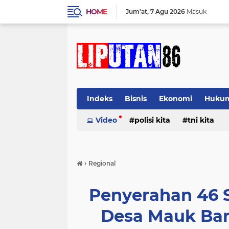
HOME
Jum'at
7 Agu 2026
Masuk
Indeks
Bisnis
Ekonomi
Huku
Video
polisi kita
tni kita
›
Regional
Penyerahan 46 S
Desa Mauk Bar