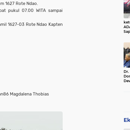
dim 1627 Rote Ndao.
pat pukul 07.00 WITA sampai
ke
amil 1627-03 Rote Ndao Kapten
AD
Sap
Jal
Ala
Sta
Dr.
Do
De
Ind
Sin
an86 Magdalena Thobias
Rel
E