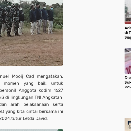
Ada
di 
Sia
Diu
anuel Mooij Cad mengatakan,
Dip
Suk
an momen yang baik untuk
Pow
personil Anggota kodim 1627
NS di lingkungan TNI Angkatan
an arah pelaksanaan serta
 yang kita cintai bersama ini
024.tutur Letda David.