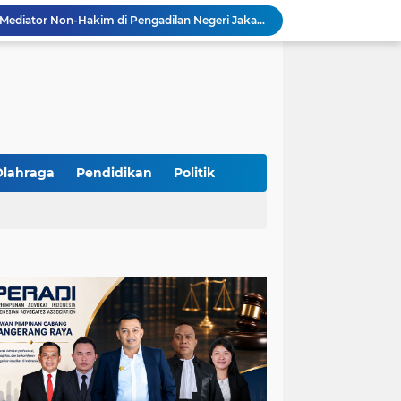
Resmi Terdaftar sebagai Mediator Non-Hakim di Pengadilan Negeri Jakarta Selatan, Yandri, S.H. Siap Mengedepankan Keadilan Melalui Jalur Perdamaian
Yandri SH Kawal APDESI di Gugatan PSN PIK 2, Tegaskan Komitmen pada Supremasi Hukum
Sidang PSN PIK 2 Memanas, Yandri SH Tampil sebagai Kuasa Hukum APDESI di PN Jakarta Pusat
Yandri SH Pimpin Perjuangan Hukum APDESI di Sidang PSN PIK 2, Soroti Kepastian Hukum
Yandri SH Resmi Kawal APDESI dalam Sidang Gugatan PSN PIK 2 di Pengadilan Negeri Jakarta Pusat
PT. GOLDEN TRI BANAYA Tegaskan Komitmen Menjadi Perusahaan Outsourcing Terpercaya untuk Dunia Industri dan Bisnis Nasional
Hadir dengan Standar Pelayanan Tinggi, PT. GOLDEN TRI BANAYA Menjadi Mitra Strategis Penyedia Security dan Tenaga Kerja Profesional
‎PT. GOLDEN TRI BANAYA ‎Mitra Terpercaya Penyedia Jasa Outsourcing dan Tenaga Kerja Profesional
Olahraga
Pendidikan
Politik
ketua LBH DEWAN ADAT BAMUS BETAWI Sapto Wibowo S, S.H. Jalih Pitoeng Salah Alamat Mengenai Statement di Media
Dipercaya Mahkamah Agung, Yandri, S.H. Perkuat Peran Mediasi di Pengadilan Negeri Jakarta Selatan