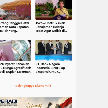
 Yang Janggal Bazar
Jokowi Instruksikan
Taman Kota Sepatan,
Penajaman Belanja
pakah Yang
Tepat Agar Defisit di
ntungkan?
Bawah 3 Persen
icu Isyarat Kenaikan
PT. Bank Negara
u Bunga Agresif Oleh
Indonesia (BNI) Siap
ell, Rupiah Melemah
Ekspansi Untuk
Korporasi " Green
Banking" Rp. 6,1 Triliun
Selengkapya Ekonomi