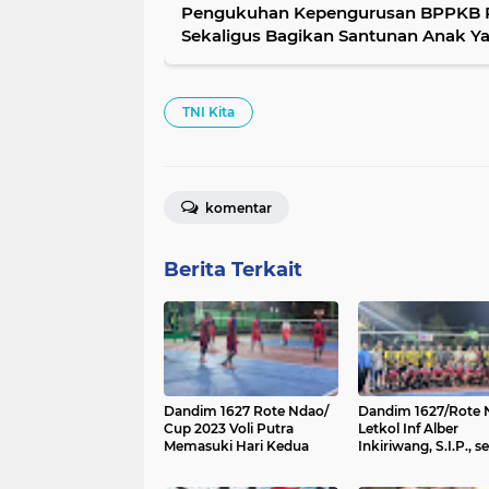
Pengukuhan Kepengurusan BPPKB Ra
Sekaligus Bagikan Santunan Anak Yat
TNI Kita
komentar
Berita Terkait
Dandim 1627 Rote Ndao/
Dandim 1627/Rote 
Cup 2023 Voli Putra
Letkol Inf Alber
Memasuki Hari Kedua
Inkiriwang, S.I.P., s
resmi membuka
turnamen Volley Bal