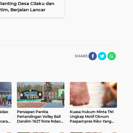
nting Desa Cilaku dan
im, Berjalan Lancar
SHARE
Ndao
Persiapan Panitia
Kuasa Hukum Minta TNI
Pertandingan Volley Ball
Ungkap Motif Oknum
ecara
Dandim 1627 Rote Ndao
Paspampres Riko Yang
Cup
Menganiaya Masyarakat
l
Sipil, Yang Terjadi di