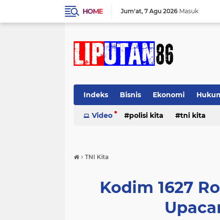
HOME
Jum'at
7 Agu 2026
Masuk
Indeks
Bisnis
Ekonomi
Huku
Video
polisi kita
tni kita
›
TNI Kita
Kodim 1627 R
Upaca