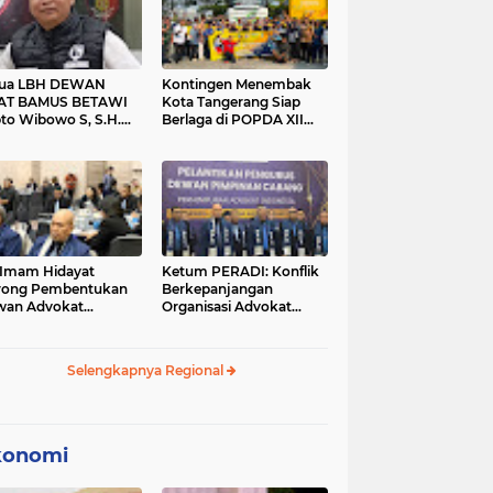
tua LBH DEWAN
Kontingen Menembak
AT BAMUS BETAWI
Kota Tangerang Siap
to Wibowo S, S.H.
Berlaga di POPDA XII
ih Pitoeng Salah
Banten 2026 di Kota
mat Mengenai
Cilegon
tement di Media
 Imam Hidayat
Ketum PERADI: Konflik
rong Pembentukan
Berkepanjangan
wan Advokat
Organisasi Advokat
onesia, Sebut Konsep
Berakar dari Kelahiran
gle Bar Tak Lagi
PERADI yang Tidak
evan
Tuntas
Selengkapnya Regional
konomi