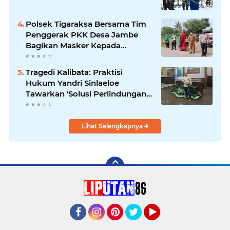
Polsek Tigaraksa Bersama Tim
Penggerak PKK Desa Jambe
Bagikan Masker Kepada
Pengguna Jalan
Tragedi Kalibata: Praktisi
Hukum Yandri Sinlaeloe
Tawarkan 'Solusi Perlindungan
Ganda' untuk Debt Collector,
Konsumen, dan Kreditur
Lihat Selengkapnya
Facebook
Instagram
Pinterest
Twitter
YouTube