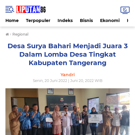
Home
Terpopuler
Indeks
Bisnis
Ekonomi
Hu
›
Regional
Desa Surya Bahari Menjadi Juara 3
Dalam Lomba Desa Tingkat
Kabupaten Tangerang
Yandri
Senin, 20 Juni 2022 | Juni 20, 2022 WIB