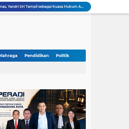
Yandri SH Pimpin Perjuangan Hukum APDESI di Sidang PSN PIK 2, Soroti Kepastian Hukum
Yandri SH Resmi Kawal APDESI dalam Sidang Gugatan PSN PIK 2 di Pengadilan Negeri Jakarta Pusat
PT. GOLDEN TRI BANAYA Tegaskan Komitmen Menjadi Perusahaan Outsourcing Terpercaya untuk Dunia Industri dan Bisnis Nasional
Hadir dengan Standar Pelayanan Tinggi, PT. GOLDEN TRI BANAYA Menjadi Mitra Strategis Penyedia Security dan Tenaga Kerja Profesional
‎PT. GOLDEN TRI BANAYA ‎Mitra Terpercaya Penyedia Jasa Outsourcing dan Tenaga Kerja Profesional
ketua LBH DEWAN ADAT BAMUS BETAWI Sapto Wibowo S, S.H. Jalih Pitoeng Salah Alamat Mengenai Statement di Media
Dipercaya Mahkamah Agung, Yandri, S.H. Perkuat Peran Mediasi di Pengadilan Negeri Jakarta Selatan
Resmi Terdaftar sebagai Mediator Non-Hakim di Pengadilan Negeri Jakarta Selatan, Yandri, S.H. Siap Mengedepankan Keadilan Melalui Jalur Perdamaian
Olahraga
Pendidikan
Politik
Yandri SH Kawal APDESI di Gugatan PSN PIK 2, Tegaskan Komitmen pada Supremasi Hukum
Sidang PSN PIK 2 Memanas, Yandri SH Tampil sebagai Kuasa Hukum APDESI di PN Jakarta Pusat