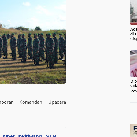
Ada
di 
Sia
Diu
Dip
Suk
Pow
aporan Komandan Upacara
lber Inkiriwang, S.I.P.,