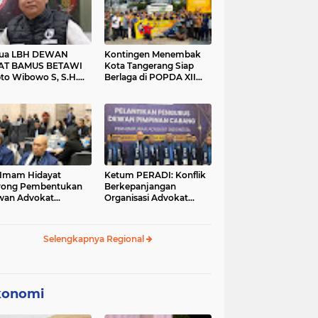
tua LBH DEWAN
Kontingen Menembak
AT BAMUS BETAWI
Kota Tangerang Siap
to Wibowo S, S.H.
Berlaga di POPDA XII
ih Pitoeng Salah
Banten 2026 di Kota
mat Mengenai
Cilegon
tement di Media
 Imam Hidayat
Ketum PERADI: Konflik
rong Pembentukan
Berkepanjangan
wan Advokat
Organisasi Advokat
onesia, Sebut Konsep
Berakar dari Kelahiran
gle Bar Tak Lagi
PERADI yang Tidak
evan
Tuntas
Selengkapnya Regional
konomi