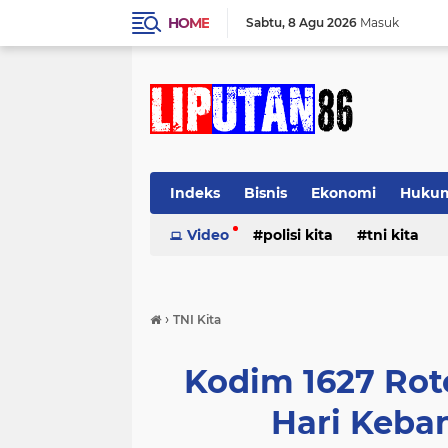
HOME
Sabtu
8 Agu 2026
Masuk
Indeks
Bisnis
Ekonomi
Huku
Video
polisi kita
tni kita
›
TNI Kita
Kodim 1627 Ro
Hari Keba