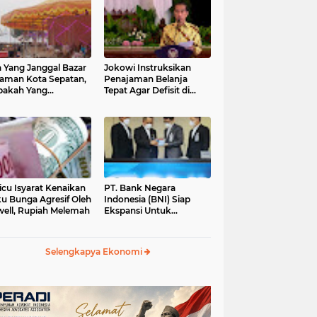
 Yang Janggal Bazar
Jokowi Instruksikan
Taman Kota Sepatan,
Penajaman Belanja
pakah Yang
Tepat Agar Defisit di
ntungkan?
Bawah 3 Persen
icu Isyarat Kenaikan
PT. Bank Negara
u Bunga Agresif Oleh
Indonesia (BNI) Siap
ell, Rupiah Melemah
Ekspansi Untuk
Korporasi " Green
Banking" Rp. 6,1 Triliun
Selengkapya Ekonomi