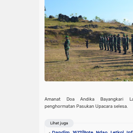
Amanat Doa Andika Bayangkari L
penghormatan Pasukan Upacara selesa.
Lihat juga
Dandim 1627/Rote Ndao Letkol Inf A