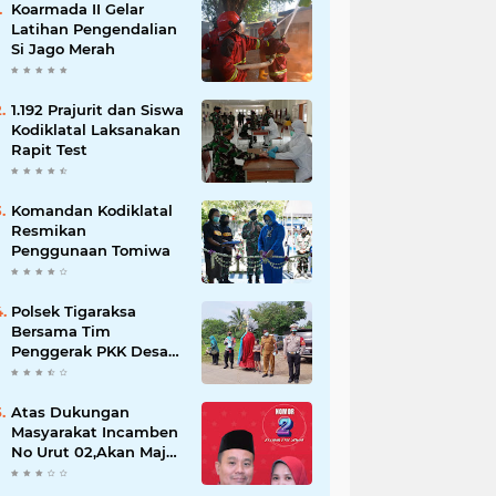
Koarmada II Gelar
Latihan Pengendalian
Si Jago Merah
1.192 Prajurit dan Siswa
Kodiklatal Laksanakan
Rapit Test
Komandan Kodiklatal
Resmikan
Penggunaan Tomiwa
Polsek Tigaraksa
Bersama Tim
Penggerak PKK Desa
Jambe Bagikan
Masker Kepada
Pengguna Jalan
Atas Dukungan
Masyarakat Incamben
No Urut 02,Akan Maju
Untuk Memajukan
Desa Tegal Kunir Kidul