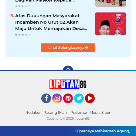
Pengguna Jalan
Atas Dukungan Masyarakat
Incamben No Urut 02,Akan
Maju Untuk Memajukan Desa
Tegal Kunir Kidul
Lihat Selengkapnya
Facebook
Instagram
Pinterest
Twitter
YouTube
Redaksi
Pasang Iklan
Pedoman Media Siber
Copyright ©
2026 liputan86
Dipercaya Mahkamah Agung, Yandri, S