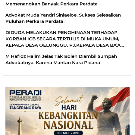
Memenangkan Banyak Perkara Perdata
Advokat Muda Yandri Sinlaeloe, Sukses Selesaikan
Puluhan Perkara Perdata
DIDUGA MELAKUKAN PENGHINAAN TERHADAP
KORBAN ICB SECARA TERTULIS DI MUKA UMUM,
KEPALA DESA OELUNGGU, PJ.KEPALA DESA BA’A
DALE DAN SEJUMLAH WARGA DI LAPORKAN KE
M Hafidz Halim Jelas Tak Boleh Diambil Sumpah
POLRES ROTE NDAO
Advokatnya, Karena Mantan Nara Pidana