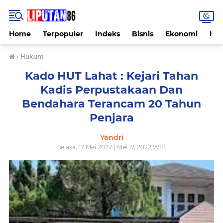
Home
Terpopuler
Indeks
Bisnis
Ekonomi
Hu
›
Hukum
Kado HUT Lahat : Kejari Tahan
Kadis Perpustakaan Dan
Bendahara Terancam 20 Tahun
Penjara
Yandri
Selasa, 17 Mei 2022 | Mei 17, 2022 WIB