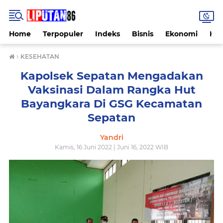
Home
Terpopuler
Indeks
Bisnis
Ekonomi
Hu
›
KESEHATAN
Kapolsek Sepatan Mengadakan
Vaksinasi Dalam Rangka Hut
Bayangkara Di GSG Kecamatan
Sepatan
Yandri
Kamis, 16 Juni 2022 | Juni 16, 2022 WIB