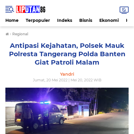
Home
Terpopuler
Indeks
Bisnis
Ekonomi
Hu
›
Regional
Antipasi Kejahatan, Polsek Mauk
Polresta Tangerang Polda Banten
Giat Patroli Malam
Yandri
Jumat, 20 Mei 2022 | Mei 20, 2022 WIB