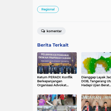
Regional
komentar
Berita Terkait
Ketum PERADI: Konflik
Dianggap Layak Jad
Berkepanjangan
DOB, Tangerang Ut
Organisasi Advokat
Hadapi Ujian Berat
Berakar dari Kelahiran
Sebelum Resmi Me
PERADI yang Tidak
Tuntas