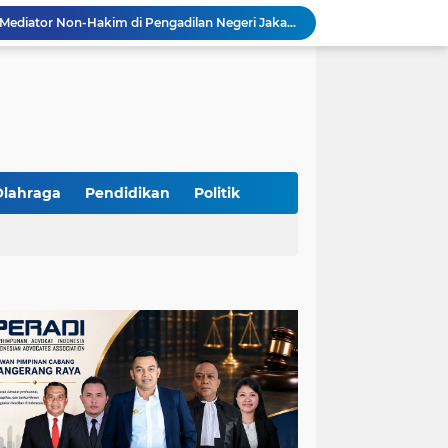
Resmi Terdaftar sebagai Mediator Non-Hakim di Pengadilan Negeri Jakarta Selatan, Yandri, S.H. Siap Mengedepankan Keadilan Melalui Jalur Perdamaian
Yandri SH Kawal APDESI di Gugatan PSN PIK 2, Tegaskan Komitmen pada Supremasi Hukum
Sidang PSN PIK 2 Memanas, Yandri SH Tampil sebagai Kuasa Hukum APDESI di PN Jakarta Pusat
Yandri SH Pimpin Perjuangan Hukum APDESI di Sidang PSN PIK 2, Soroti Kepastian Hukum
Yandri SH Resmi Kawal APDESI dalam Sidang Gugatan PSN PIK 2 di Pengadilan Negeri Jakarta Pusat
PT. GOLDEN TRI BANAYA Tegaskan Komitmen Menjadi Perusahaan Outsourcing Terpercaya untuk Dunia Industri dan Bisnis Nasional
Hadir dengan Standar Pelayanan Tinggi, PT. GOLDEN TRI BANAYA Menjadi Mitra Strategis Penyedia Security dan Tenaga Kerja Profesional
‎PT. GOLDEN TRI BANAYA ‎Mitra Terpercaya Penyedia Jasa Outsourcing dan Tenaga Kerja Profesional
Olahraga
Pendidikan
Politik
ketua LBH DEWAN ADAT BAMUS BETAWI Sapto Wibowo S, S.H. Jalih Pitoeng Salah Alamat Mengenai Statement di Media
Dipercaya Mahkamah Agung, Yandri, S.H. Perkuat Peran Mediasi di Pengadilan Negeri Jakarta Selatan