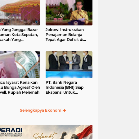
 Yang Janggal Bazar
Jokowi Instruksikan
Taman Kota Sepatan,
Penajaman Belanja
pakah Yang
Tepat Agar Defisit di
ntungkan?
Bawah 3 Persen
icu Isyarat Kenaikan
PT. Bank Negara
u Bunga Agresif Oleh
Indonesia (BNI) Siap
ell, Rupiah Melemah
Ekspansi Untuk
Korporasi " Green
Banking" Rp. 6,1 Triliun
Selengkapya Ekonomi