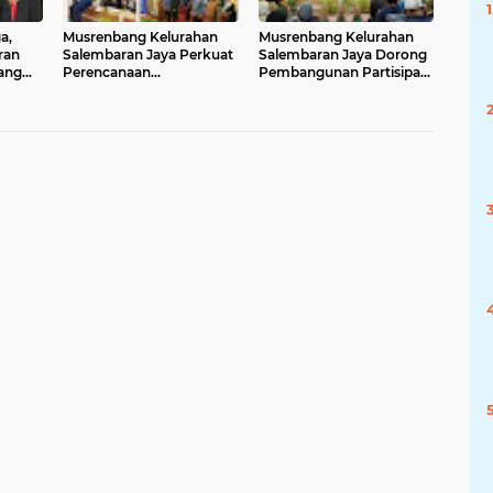
a,
Musrenbang Kelurahan
Musrenbang Kelurahan
ran
Salembaran Jaya Perkuat
Salembaran Jaya Dorong
ang
Perencanaan
Pembangunan Partisipatif
Pembangunan Partisipatif
Seluruh Elemen
t
Tahun 2026
Masyarakat