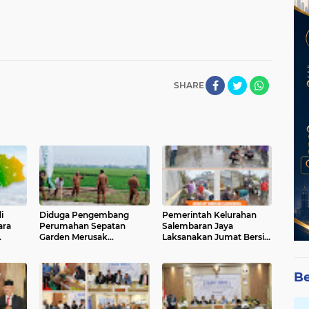
SHARE
i
Diduga Pengembang
Pemerintah Kelurahan
ara
Perumahan Sepatan
Salembaran Jaya
Garden Merusak
Laksanakan Jumat Bersih,
kar
Pembangunan Dinas
Perkuat Partisipasi Aktif
PUPER
Masyarakat di Jalan
Telkom RT 004 RW 005
Be