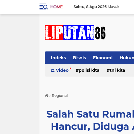
HOME
Sabtu
8 Agu 2026
Masuk
Indeks
Bisnis
Ekonomi
Huku
Video
polisi kita
tni kita
›
Regional
Salah Satu Ruma
Hancur, Diduga