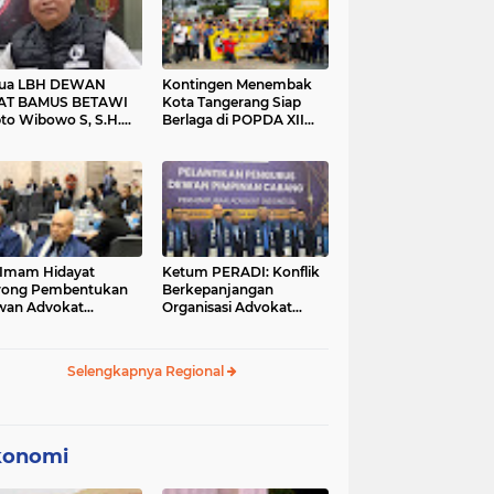
tua LBH DEWAN
Kontingen Menembak
AT BAMUS BETAWI
Kota Tangerang Siap
to Wibowo S, S.H.
Berlaga di POPDA XII
ih Pitoeng Salah
Banten 2026 di Kota
mat Mengenai
Cilegon
tement di Media
 Imam Hidayat
Ketum PERADI: Konflik
rong Pembentukan
Berkepanjangan
wan Advokat
Organisasi Advokat
onesia, Sebut Konsep
Berakar dari Kelahiran
gle Bar Tak Lagi
PERADI yang Tidak
evan
Tuntas
Selengkapnya Regional
konomi