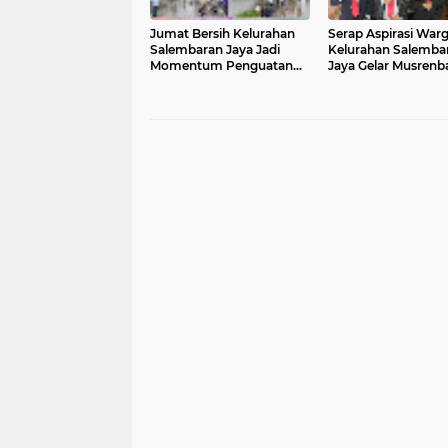
Jumat Bersih Kelurahan
Serap Aspirasi Warg
Salembaran Jaya Jadi
Kelurahan Salemba
Momentum Penguatan
Jaya Gelar Musrenb
Peran Serta Masyarakat
Melibatkan Seluruh
dalam Mewujudkan
Elemen masyaraka
Lingkungan Bersih dan
Sehat