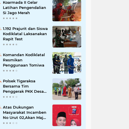
Koarmada II Gelar
Latihan Pengendalian
Si Jago Merah
1.192 Prajurit dan Siswa
Kodiklatal Laksanakan
Rapit Test
Komandan Kodiklatal
Resmikan
Penggunaan Tomiwa
Polsek Tigaraksa
Bersama Tim
Penggerak PKK Desa
Jambe Bagikan
Masker Kepada
Pengguna Jalan
Atas Dukungan
Masyarakat Incamben
No Urut 02,Akan Maju
Untuk Memajukan
Desa Tegal Kunir Kidul