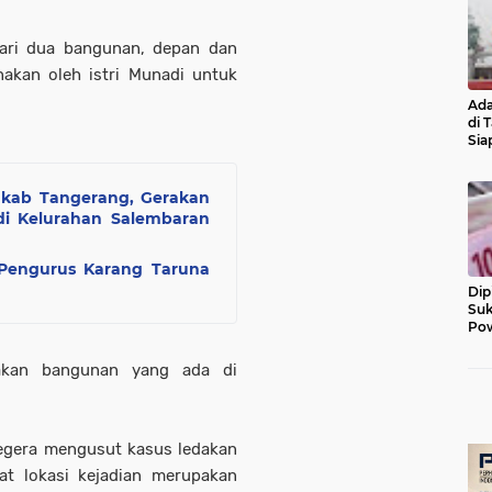
dari dua bangunan, depan dan
akan oleh istri Munadi untuk
Ada
di 
Sia
Diu
kab Tangerang, Gerakan
i Kelurahan Salembaran
 Pengurus Karang Taruna
Dip
Suk
Pow
akan bangunan yang ada di
segera mengusut kasus ledakan
at lokasi kejadian merupakan