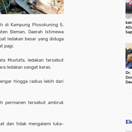
ke
ah di Kampung Plosokuning 5,
AD
aten Sleman, Daerah Istimewa
Sap
Jal
bat ledakan besar yang diduga
Ala
t pagi.
Sta
ta Mustafa, ledakan tersebut
ara ledakan sangat keras.
Dr.
Do
engar hingga radius lebih dari
De
Ind
Sin
Rel
ah permanen tersebut ambruk
E
at dan tidak mengalami luka-