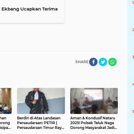
si Ekbang Ucapkan Terima
SHARE
han
Berdiri di Atas Landasan
Aman & Kondusif Nataru
orong
Persaudaraan: PETIR (
2025! Polsek Teluk Naga
ipatif
Persaudaraan Timur Raya
Dorong Masyarakat Jadi
) Jembatan Perubahan
Mitra Keamanan Aktif