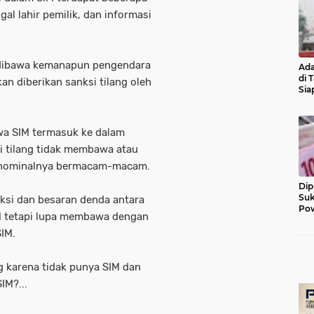
gal lahir pemilik, dan informasi
ib dibawa kemanapun pengendara
Ada
di 
an diberikan sanksi tilang oleh
Sia
Diu
a SIM termasuk ke dalam
si tilang tidak membawa atau
 nominalnya bermacam-macam.
Dip
Suk
ksi dan besaran denda antara
Pow
 tetapi lupa membawa dengan
SIM.
g karena tidak punya SIM dan
IM?...