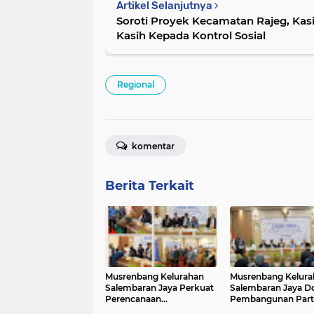
Artikel Selanjutnya
Soroti Proyek Kecamatan Rajeg, Ka
Kasih Kepada Kontrol Sosial
Regional
komentar
Berita Terkait
Musrenbang Kelurahan
Musrenbang Kelura
Salembaran Jaya Perkuat
Salembaran Jaya D
Perencanaan
Pembangunan Partis
Pembangunan Partisipatif
Seluruh Elemen