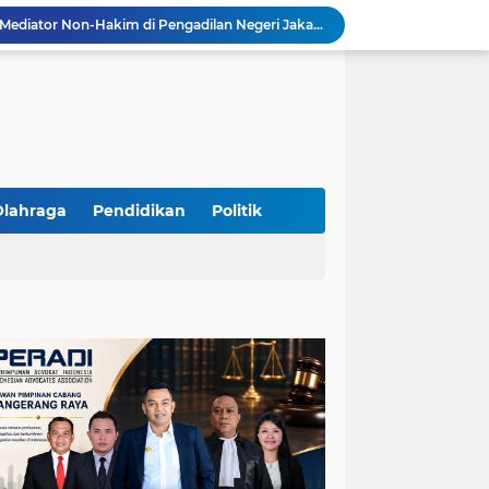
Resmi Terdaftar sebagai Mediator Non-Hakim di Pengadilan Negeri Jakarta Selatan, Yandri, S.H. Siap Mengedepankan Keadilan Melalui Jalur Perdamaian
Yandri SH Kawal APDESI di Gugatan PSN PIK 2, Tegaskan Komitmen pada Supremasi Hukum
Sidang PSN PIK 2 Memanas, Yandri SH Tampil sebagai Kuasa Hukum APDESI di PN Jakarta Pusat
Yandri SH Pimpin Perjuangan Hukum APDESI di Sidang PSN PIK 2, Soroti Kepastian Hukum
Yandri SH Resmi Kawal APDESI dalam Sidang Gugatan PSN PIK 2 di Pengadilan Negeri Jakarta Pusat
PT. GOLDEN TRI BANAYA Tegaskan Komitmen Menjadi Perusahaan Outsourcing Terpercaya untuk Dunia Industri dan Bisnis Nasional
Hadir dengan Standar Pelayanan Tinggi, PT. GOLDEN TRI BANAYA Menjadi Mitra Strategis Penyedia Security dan Tenaga Kerja Profesional
‎PT. GOLDEN TRI BANAYA ‎Mitra Terpercaya Penyedia Jasa Outsourcing dan Tenaga Kerja Profesional
Olahraga
Pendidikan
Politik
ketua LBH DEWAN ADAT BAMUS BETAWI Sapto Wibowo S, S.H. Jalih Pitoeng Salah Alamat Mengenai Statement di Media
Dipercaya Mahkamah Agung, Yandri, S.H. Perkuat Peran Mediasi di Pengadilan Negeri Jakarta Selatan