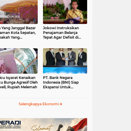
 Yang Janggal Bazar
Jokowi Instruksikan
Taman Kota Sepatan,
Penajaman Belanja
pakah Yang
Tepat Agar Defisit di
ntungkan?
Bawah 3 Persen
icu Isyarat Kenaikan
PT. Bank Negara
u Bunga Agresif Oleh
Indonesia (BNI) Siap
ell, Rupiah Melemah
Ekspansi Untuk
Korporasi " Green
Banking" Rp. 6,1 Triliun
Selengkapya Ekonomi