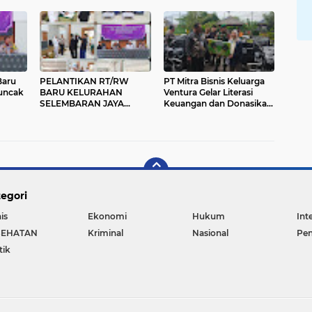
Positif untuk Indonesia
Baru
PELANTIKAN RT/RW
​PT Mitra Bisnis Keluarga
Puncak
BARU KELURAHAN
Ventura Gelar Literasi
SELEMBARAN JAYA
Keuangan dan Donasikan
DILAKSANAKAN DI
Motor Sampah di
PUNCAK BOGOR,
Tangerang
DIHARAPKAN LEBIH
GIGIH LAYANI
MASYARAKAT
egori
is
Ekonomi
Hukum
Int
SEHATAN
Kriminal
Nasional
Pen
tik