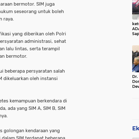
araan bermotor. SIM juga
hukum seseorang untuk boleh
n raya.
ke
AD
ikasi yang diberikan oleh Polri
Sap
Jal
rsyaratan administrasi, sehat
Ala
 lalu lintas, serta terampil
Sta
n bermotor.
ui beberapa persyaratan salah
Dr.
IM dikeluarkan oleh instansi
Do
De
Ind
Sin
getes kemampuan berkendara di
Rel
da, ada yang SIM A, SIM B, SIM
nya.
E
enis golongan kendaraan yang
i dalam SIM terdapat beberapa