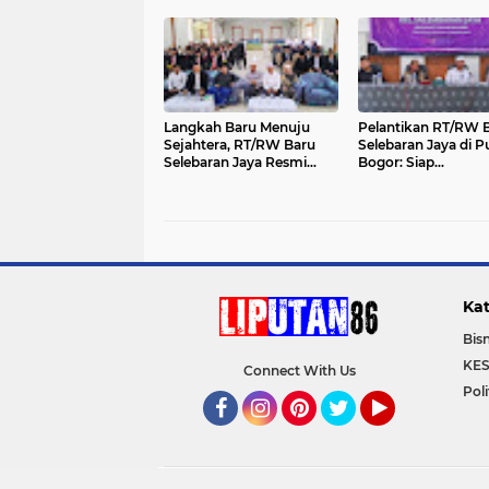
Tahun 2026
Masyarakat
Langkah Baru Menuju
Pelantikan RT/RW 
Sejahtera, RT/RW Baru
Selebaran Jaya di 
Selebaran Jaya Resmi
Bogor: Siap
Diberi Tugas di Puncak
Implementasikan 5
Bogor
Program Unggulan
Bupati Tangerang
Kat
Bisn
KE
Connect With Us
Poli
Facebook
Instagram
Pinterest
Twitter
YouTube