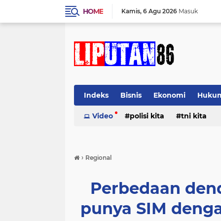
HOME
Kamis
6 Agu 2026
Masuk
Indeks
Bisnis
Ekonomi
Huku
Video
polisi kita
tni kita
›
Regional
Perbedaan dend
punya SIM deng