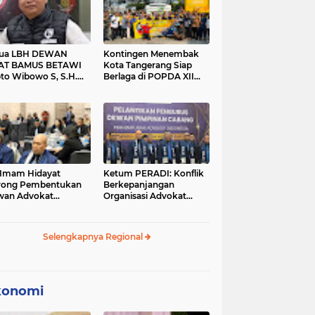
tua LBH DEWAN
Kontingen Menembak
AT BAMUS BETAWI
Kota Tangerang Siap
to Wibowo S, S.H.
Berlaga di POPDA XII
ih Pitoeng Salah
Banten 2026 di Kota
mat Mengenai
Cilegon
tement di Media
 Imam Hidayat
Ketum PERADI: Konflik
rong Pembentukan
Berkepanjangan
wan Advokat
Organisasi Advokat
onesia, Sebut Konsep
Berakar dari Kelahiran
gle Bar Tak Lagi
PERADI yang Tidak
evan
Tuntas
Selengkapnya Regional
konomi