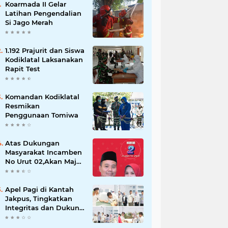
Koarmada II Gelar
Latihan Pengendalian
Si Jago Merah
1.192 Prajurit dan Siswa
Kodiklatal Laksanakan
Rapit Test
Komandan Kodiklatal
Resmikan
Penggunaan Tomiwa
Atas Dukungan
Masyarakat Incamben
No Urut 02,Akan Maju
Untuk Memajukan
Desa Tegal Kunir Kidul
Apel Pagi di Kantah
Jakpus, Tingkatkan
Integritas dan Dukung
WBK