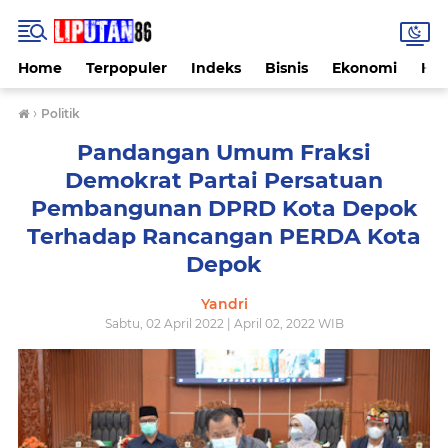
Home
Terpopuler
Indeks
Bisnis
Ekonomi
Hu
›
Politik
Pandangan Umum Fraksi
Demokrat Partai Persatuan
Pembangunan DPRD Kota Depok
Terhadap Rancangan PERDA Kota
Depok
Yandri
Sabtu, 02 April 2022 | April 02, 2022 WIB