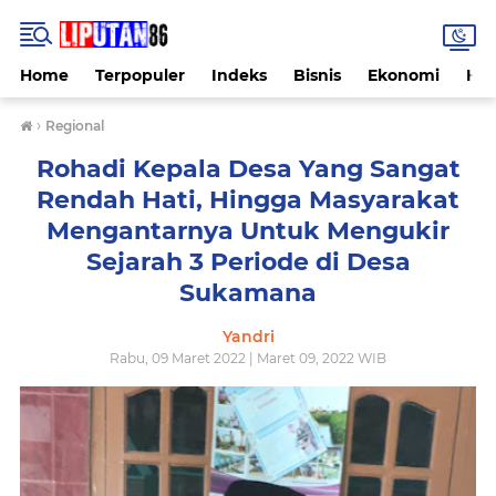
Home
Terpopuler
Indeks
Bisnis
Ekonomi
Hu
›
Regional
Rohadi Kepala Desa Yang Sangat
Rendah Hati, Hingga Masyarakat
Mengantarnya Untuk Mengukir
Sejarah 3 Periode di Desa
Sukamana
Yandri
Rabu, 09 Maret 2022 | Maret 09, 2022 WIB