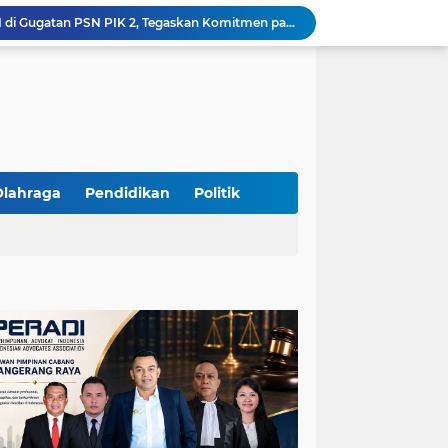
Yandri SH Kawal APDESI di Gugatan PSN PIK 2, Tegaskan Komitmen pada Supremasi Hukum
Sidang PSN PIK 2 Memanas, Yandri SH Tampil sebagai Kuasa Hukum APDESI di PN Jakarta Pusat
Yandri SH Pimpin Perjuangan Hukum APDESI di Sidang PSN PIK 2, Soroti Kepastian Hukum
Yandri SH Resmi Kawal APDESI dalam Sidang Gugatan PSN PIK 2 di Pengadilan Negeri Jakarta Pusat
PT. GOLDEN TRI BANAYA Tegaskan Komitmen Menjadi Perusahaan Outsourcing Terpercaya untuk Dunia Industri dan Bisnis Nasional
Hadir dengan Standar Pelayanan Tinggi, PT. GOLDEN TRI BANAYA Menjadi Mitra Strategis Penyedia Security dan Tenaga Kerja Profesional
‎PT. GOLDEN TRI BANAYA ‎Mitra Terpercaya Penyedia Jasa Outsourcing dan Tenaga Kerja Profesional
ketua LBH DEWAN ADAT BAMUS BETAWI Sapto Wibowo S, S.H. Jalih Pitoeng Salah Alamat Mengenai Statement di Media
Olahraga
Pendidikan
Politik
Dipercaya Mahkamah Agung, Yandri, S.H. Perkuat Peran Mediasi di Pengadilan Negeri Jakarta Selatan
Resmi Terdaftar sebagai Mediator Non-Hakim di Pengadilan Negeri Jakarta Selatan, Yandri, S.H. Siap Mengedepankan Keadilan Melalui Jalur Perdamaian