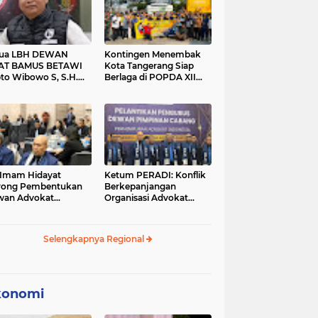
tua LBH DEWAN
Kontingen Menembak
AT BAMUS BETAWI
Kota Tangerang Siap
to Wibowo S, S.H.
Berlaga di POPDA XII
ih Pitoeng Salah
Banten 2026 di Kota
mat Mengenai
Cilegon
tement di Media
 Imam Hidayat
Ketum PERADI: Konflik
rong Pembentukan
Berkepanjangan
wan Advokat
Organisasi Advokat
onesia, Sebut Konsep
Berakar dari Kelahiran
gle Bar Tak Lagi
PERADI yang Tidak
evan
Tuntas
Selengkapnya Regional
konomi