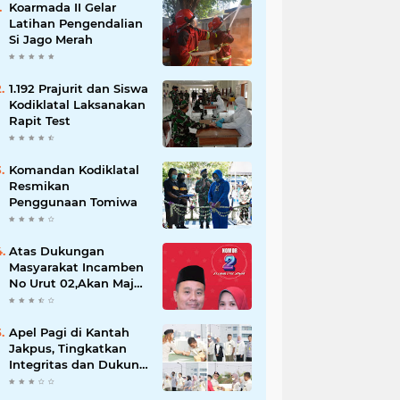
Koarmada II Gelar
Latihan Pengendalian
Si Jago Merah
1.192 Prajurit dan Siswa
Kodiklatal Laksanakan
Rapit Test
Komandan Kodiklatal
Resmikan
Penggunaan Tomiwa
Atas Dukungan
Masyarakat Incamben
No Urut 02,Akan Maju
Untuk Memajukan
Desa Tegal Kunir Kidul
Apel Pagi di Kantah
Jakpus, Tingkatkan
Integritas dan Dukung
WBK