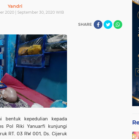
Yandri
er 2020 | September 30, 2020 WIB
SHARE
ai bentuk kepedulian kepada
Re
 Pol Riki Yanuarfi kunjungi
eruk RT. 03 RW 001, Ds. Cijeruk