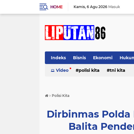
HOME
Kamis
6 Agu 2026
Masuk
Indeks
Bisnis
Ekonomi
Huku
Video
polisi kita
tni kita
›
Polisi Kita
Dirbinmas Polda 
Balita Pende