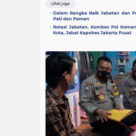
Lihat juga
Dalam Rangka Naik Jabatan dan Pen
Pati dan Pamen
Rotasi Jabatan, Kombes Pol Komar
Kota, Jabat Kapolres Jakarta Pusat