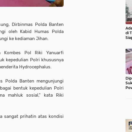
sung, Dirbinmas Polda Banten
Ada
ingi oleh Kabid Humas Polda
di 
Sia
ngi ke kediaman Jihan.
Diu
n Kombes Pol Riki Yanuarfi
k kepedulian Polri khususnya
enderita Hydrocephalus.
Dip
as Polda Banten mengunjungi
Suk
Pow
bagai bentuk kepedulian Polri
a mahluk sosial," kata Riki
 sangat prihatin atas kondisi