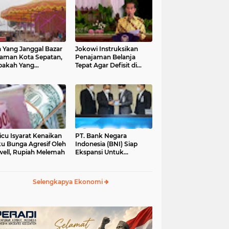
 Yang Janggal Bazar
Jokowi Instruksikan
Taman Kota Sepatan,
Penajaman Belanja
pakah Yang
Tepat Agar Defisit di
ntungkan?
Bawah 3 Persen
icu Isyarat Kenaikan
PT. Bank Negara
u Bunga Agresif Oleh
Indonesia (BNI) Siap
ell, Rupiah Melemah
Ekspansi Untuk
Korporasi " Green
Banking" Rp. 6,1 Triliun
Selengkapya Ekonomi