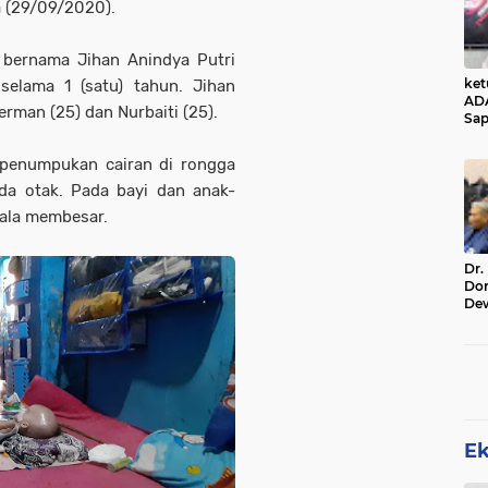
a (29/09/2020).
t bernama Jihan Anindya Putri
ke
selama 1 (satu) tahun. Jihan
AD
rman (25) dan Nurbaiti (25).
Sap
Jal
Ala
h penumpukan cairan di rongga
Sta
da otak. Pada bayi dan anak-
pala membesar.
Dr.
Do
De
Ind
Sin
Rel
E