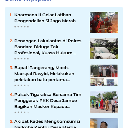
Koarmada II Gelar Latihan
Pengendalian Si Jago Merah
Penangan Lakalantas di Polres
Bandara Diduga Tak
Profesional, Kuasa Hukum
Adukan ke Propam
Bupati Tangerang, Moch.
Maesyal Rasyid, Melakukan
peletakan batu pertama
pembangunan Gedung Mako
Polsek Sepatan
Polsek Tigaraksa Bersama Tim
Penggerak PKK Desa Jambe
Bagikan Masker Kepada
Pengguna Jalan
Akibat Kades Mengkomsumsi
Narkoba Kantor Desa Marga