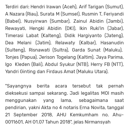
Terdiri dari: Hendri Irawan (Aceh), Arif Tarigan (Sumut),
A Nazara (Riau), Surata M (Sumsel), Rusmin T, Feriyandi
(Babel), Nusyirwan (Sumbar), Zainul Abidin (Jambi),
Rewayati, Hengki Abidin (DKI), Ikin Ruki'in (Jabar),
Timerasi Labat (Kalteng), Didik Hargiyanto (Jateng),
Dea Melani (Jatim), Relawaty (Kalbar), Hasanudin
(Sulteng), Risnawati (Sultra), Garda Sunat (Maluku),
Tonjes (Papua), Jerison Togelang (Kaltim), Jaya Parima,
Igo Kleden (Bali), Abdul Syukur (NTB), Herry FB (NTT),
Yandri Ginting dan Firdaus Amat (Maluku Utara).
"Sayangnya berita acara tersebut tak pernah
dieksekusi sampai sekarang. Jadi legalitas MOI masih
menggunakan yang lama, sebagaimana saat
pendirian, yakni Akta no 4 notaris Erna Novita, tanggal
21 September 2018, AHU Kemkumham no. Ahu-
0011601, AH O1.07 Tahun 2018", jelas Nirmansyah