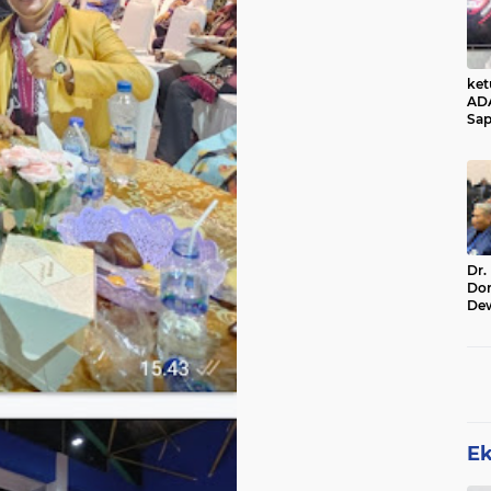
ke
AD
Sap
Jal
Ala
Sta
Dr.
Do
De
Ind
Sin
Rel
E