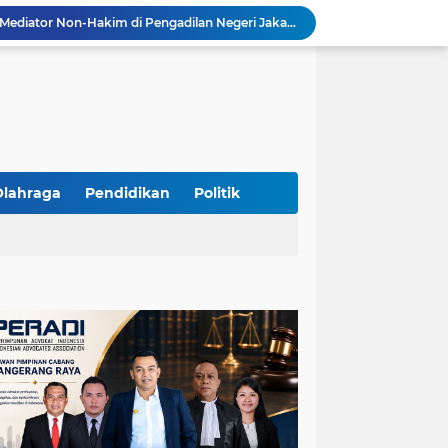
Yandri SH Kawal APDESI di Gugatan PSN PIK 2, Tegaskan Komitmen pada Supremasi Hukum
Sidang PSN PIK 2 Memanas, Yandri SH Tampil sebagai Kuasa Hukum APDESI di PN Jakarta Pusat
Yandri SH Pimpin Perjuangan Hukum APDESI di Sidang PSN PIK 2, Soroti Kepastian Hukum
Yandri SH Resmi Kawal APDESI dalam Sidang Gugatan PSN PIK 2 di Pengadilan Negeri Jakarta Pusat
PT. GOLDEN TRI BANAYA Tegaskan Komitmen Menjadi Perusahaan Outsourcing Terpercaya untuk Dunia Industri dan Bisnis Nasional
Hadir dengan Standar Pelayanan Tinggi, PT. GOLDEN TRI BANAYA Menjadi Mitra Strategis Penyedia Security dan Tenaga Kerja Profesional
‎PT. GOLDEN TRI BANAYA ‎Mitra Terpercaya Penyedia Jasa Outsourcing dan Tenaga Kerja Profesional
ketua LBH DEWAN ADAT BAMUS BETAWI Sapto Wibowo S, S.H. Jalih Pitoeng Salah Alamat Mengenai Statement di Media
Olahraga
Pendidikan
Politik
Dipercaya Mahkamah Agung, Yandri, S.H. Perkuat Peran Mediasi di Pengadilan Negeri Jakarta Selatan
Resmi Terdaftar sebagai Mediator Non-Hakim di Pengadilan Negeri Jakarta Selatan, Yandri, S.H. Siap Mengedepankan Keadilan Melalui Jalur Perdamaian