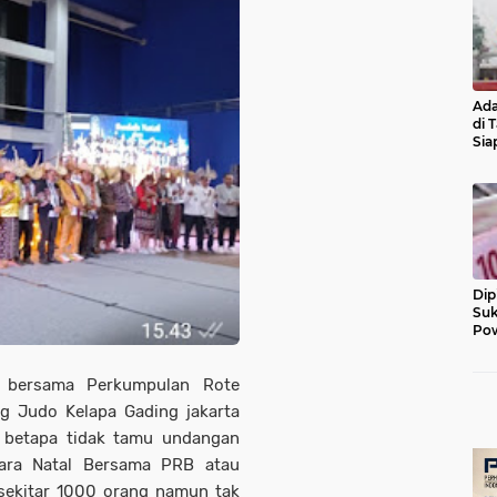
Ada
di 
Sia
Diu
Dip
Suk
Pow
l bersama Perkumpulan Rote
g Judo Kelapa Gading jakarta
i, betapa tidak tamu undangan
gara Natal Bersama PRB atau
 sekitar 1000 orang namun tak