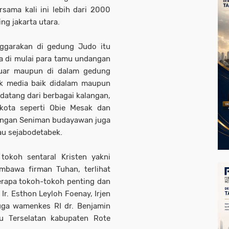
sama kali ini lebih dari 2000
g jakarta utara.
ggarakan di gedung Judo itu
a di mulai para tamu undangan
luar maupun di dalam gedung
ak media baik didalam maupun
atang dari berbagai kalangan,
 kota seperti Obie Mesak dan
langan Seniman budayawan juga
au sejabodetabek.
 tokoh sentaral Kristen yakni
mbawa firman Tuhan, terlihat
erapa tokoh-tokoh penting dan
r. Esthon Leyloh Foenay, Irjen
juga wamenkes RI dr. Benjamin
au Terselatan kabupaten Rote