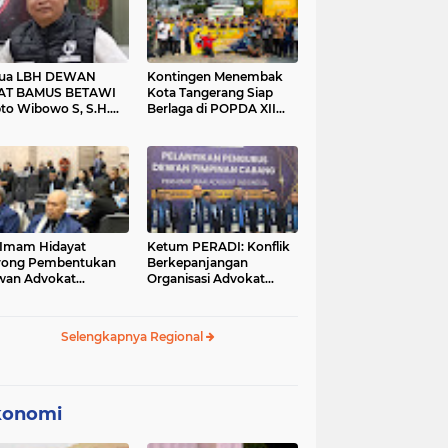
tua LBH DEWAN
Kontingen Menembak
AT BAMUS BETAWI
Kota Tangerang Siap
to Wibowo S, S.H.
Berlaga di POPDA XII
ih Pitoeng Salah
Banten 2026 di Kota
mat Mengenai
Cilegon
tement di Media
 Imam Hidayat
Ketum PERADI: Konflik
rong Pembentukan
Berkepanjangan
wan Advokat
Organisasi Advokat
onesia, Sebut Konsep
Berakar dari Kelahiran
gle Bar Tak Lagi
PERADI yang Tidak
evan
Tuntas
Selengkapnya Regional
konomi