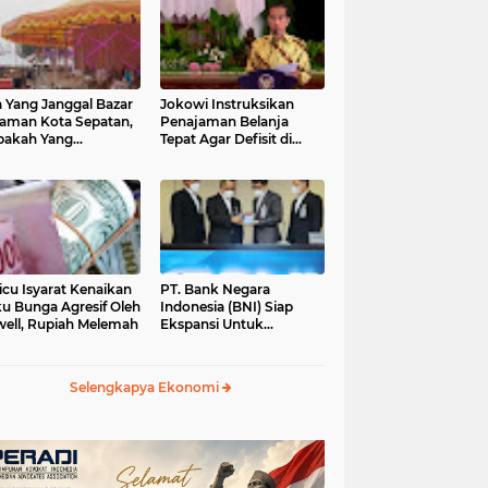
 Yang Janggal Bazar
Jokowi Instruksikan
Taman Kota Sepatan,
Penajaman Belanja
pakah Yang
Tepat Agar Defisit di
ntungkan?
Bawah 3 Persen
icu Isyarat Kenaikan
PT. Bank Negara
u Bunga Agresif Oleh
Indonesia (BNI) Siap
ell, Rupiah Melemah
Ekspansi Untuk
Korporasi " Green
Banking" Rp. 6,1 Triliun
Selengkapya Ekonomi