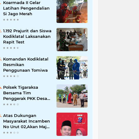
Koarmada II Gelar
Latihan Pengendalian
Si Jago Merah
1.192 Prajurit dan Siswa
Kodiklatal Laksanakan
Rapit Test
Komandan Kodiklatal
Resmikan
Penggunaan Tomiwa
Polsek Tigaraksa
Bersama Tim
Penggerak PKK Desa
Jambe Bagikan
Masker Kepada
Pengguna Jalan
Atas Dukungan
Masyarakat Incamben
No Urut 02,Akan Maju
Untuk Memajukan
Desa Tegal Kunir Kidul