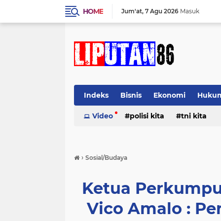
HOME
Jum'at
7 Agu 2026
Masuk
Indeks
Bisnis
Ekonomi
Huku
Video
polisi kita
tni kita
›
Sosial/Budaya
Ketua Perkumpul
Vico Amalo : Pe