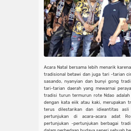
Acara Natal bersama lebih menarik karena d
tradisional betawi dan juga tari -tarian c
sasando, nyanyian dan bunyi gong trad
tari-tarian daerah yang mewarnai peraya
tradisi turun termurun rote Ndao adalah 
dengan kata eiik atau kaki, merupakan t
terus dilestarikan dan idieantitas as
pertunjukan di acara-acara adat R
pertunjukan -pertunjukan berbagai tra
dalam perbedaan budaya seperi sebuah b