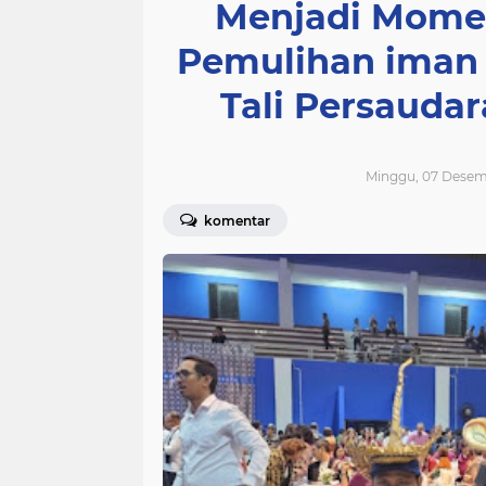
Menjadi Mome
Pemulihan iman
Tali Persauda
Minggu, 07 Desem
komentar