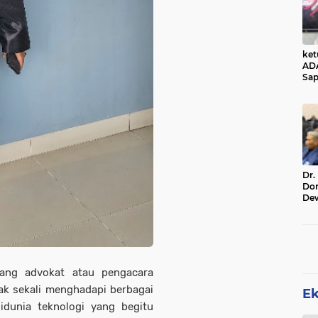
ke
AD
Sap
Jal
Ala
Sta
Dr.
Do
De
Ind
Sin
Rel
rang advokat atau pengacara
ak sekali menghadapi berbagai
E
idunia teknologi yang begitu