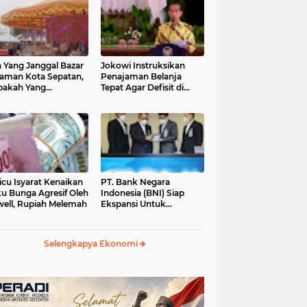
 Yang Janggal Bazar
Jokowi Instruksikan
Taman Kota Sepatan,
Penajaman Belanja
pakah Yang
Tepat Agar Defisit di
ntungkan?
Bawah 3 Persen
icu Isyarat Kenaikan
PT. Bank Negara
u Bunga Agresif Oleh
Indonesia (BNI) Siap
ell, Rupiah Melemah
Ekspansi Untuk
Korporasi " Green
Banking" Rp. 6,1 Triliun
Selengkapya Ekonomi