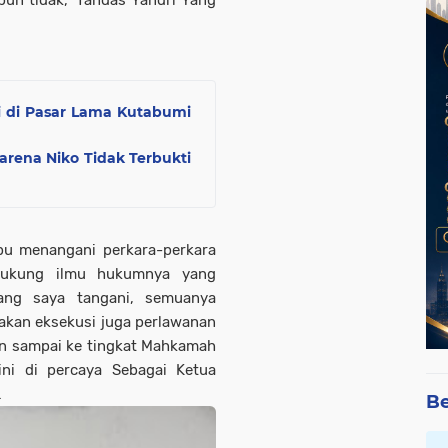
n tidak," Tandas Yandri Yang
 di Pasar Lama Kutabumi
rena Niko Tidak Terbukti
pu menangani perkara-perkara
dukung ilmu hukumnya yang
ang saya tangani, semuanya
akan eksekusi juga perlawanan
un sampai ke tingkat Mahkamah
ini di percaya Sebagai Ketua
.
Be