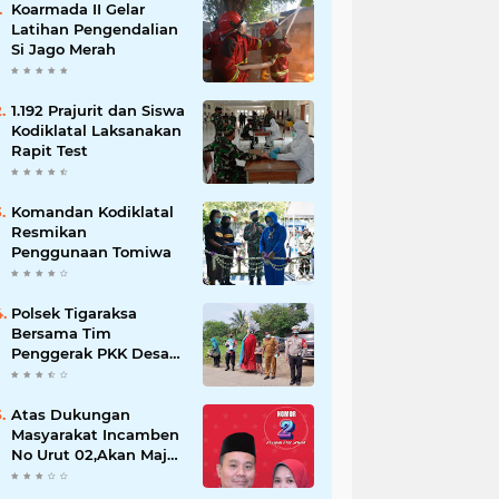
Koarmada II Gelar
Latihan Pengendalian
Si Jago Merah
1.192 Prajurit dan Siswa
Kodiklatal Laksanakan
Rapit Test
Komandan Kodiklatal
Resmikan
Penggunaan Tomiwa
Polsek Tigaraksa
Bersama Tim
Penggerak PKK Desa
Jambe Bagikan
Masker Kepada
Pengguna Jalan
Atas Dukungan
Masyarakat Incamben
No Urut 02,Akan Maju
Untuk Memajukan
Desa Tegal Kunir Kidul