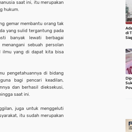
nusia saat ini, itu merupakan
ng hukum.
yang gemar membantu orang tak
Ada
da yang sulid tergantung pada
di 
sti banyak lewati berbagai
Sia
Diu
 menangani sebuah persolan
 ilmu yang di dapat kita bisa
ilmu pengetahuannya di bidang
Dip
guna bagi pencari keadilan,
Suk
nya dan berhasil dieksekusi,
Pow
ingga saat ini.
gilan, juga untuk menggeluti
syarakat, itu sudah merupakan