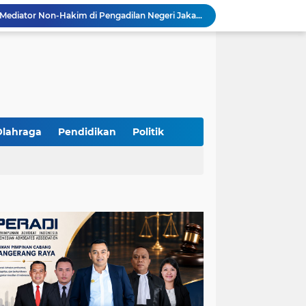
Resmi Terdaftar sebagai Mediator Non-Hakim di Pengadilan Negeri Jakarta Selatan, Yandri, S.H. Siap Mengedepankan Keadilan Melalui Jalur Perdamaian
Yandri SH Kawal APDESI di Gugatan PSN PIK 2, Tegaskan Komitmen pada Supremasi Hukum
Sidang PSN PIK 2 Memanas, Yandri SH Tampil sebagai Kuasa Hukum APDESI di PN Jakarta Pusat
Yandri SH Pimpin Perjuangan Hukum APDESI di Sidang PSN PIK 2, Soroti Kepastian Hukum
Yandri SH Resmi Kawal APDESI dalam Sidang Gugatan PSN PIK 2 di Pengadilan Negeri Jakarta Pusat
PT. GOLDEN TRI BANAYA Tegaskan Komitmen Menjadi Perusahaan Outsourcing Terpercaya untuk Dunia Industri dan Bisnis Nasional
Hadir dengan Standar Pelayanan Tinggi, PT. GOLDEN TRI BANAYA Menjadi Mitra Strategis Penyedia Security dan Tenaga Kerja Profesional
‎PT. GOLDEN TRI BANAYA ‎Mitra Terpercaya Penyedia Jasa Outsourcing dan Tenaga Kerja Profesional
Olahraga
Pendidikan
Politik
ketua LBH DEWAN ADAT BAMUS BETAWI Sapto Wibowo S, S.H. Jalih Pitoeng Salah Alamat Mengenai Statement di Media
Dipercaya Mahkamah Agung, Yandri, S.H. Perkuat Peran Mediasi di Pengadilan Negeri Jakarta Selatan