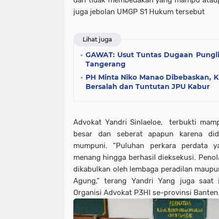
dan tidak membedakan yang mampu ataupu
juga jebolan UMGP S1 Hukum tersebut
Lihat juga
GAWAT: Usut Tuntas Dugaan Pungli
Tangerang
PH Minta Niko Manao Dibebaskan, Ka
Bersalah dan Tuntutan JPU Kabur
Advokat Yandri Sinlaeloe, terbukti mam
besar dan seberat apapun karena di
mumpuni. "Puluhan perkara perdata y
menang hingga berhasil dieksekusi. Penol
dikabulkan oleh lembaga peradilan maup
Agung," terang Yandri Yang juga saat 
Organisi Advokat P3HI se-provinsi Banten