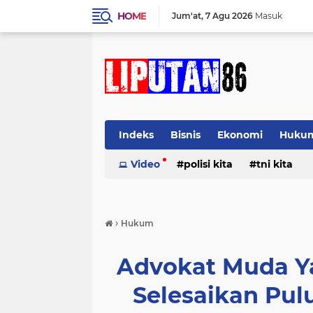
HOME
Jum'at
7 Agu 2026
Masuk
Indeks
Bisnis
Ekonomi
Huku
Video
polisi kita
tni kita
›
Hukum
Advokat Muda Ya
Selesaikan Pul