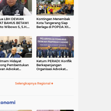
tua LBH DEWAN
Kontingen Menembak
AT BAMUS BETAWI
Kota Tangerang Siap
to Wibowo S, S.H.
Berlaga di POPDA XII
ih Pitoeng Salah
Banten 2026 di Kota
mat Mengenai
Cilegon
tement di Media
 Imam Hidayat
Ketum PERADI: Konflik
rong Pembentukan
Berkepanjangan
wan Advokat
Organisasi Advokat
onesia, Sebut Konsep
Berakar dari Kelahiran
gle Bar Tak Lagi
PERADI yang Tidak
evan
Tuntas
Selengkapnya Regional
konomi