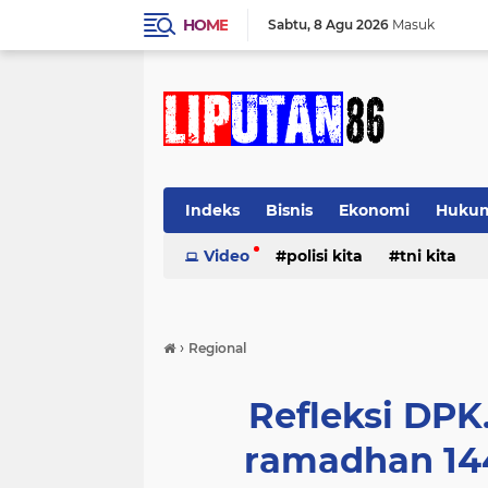
HOME
Sabtu
8 Agu 2026
Masuk
Indeks
Bisnis
Ekonomi
Huku
Video
polisi kita
tni kita
›
Regional
Refleksi DP
ramadhan 144