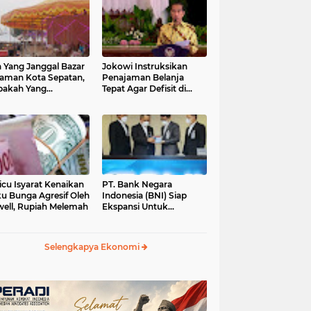
 Yang Janggal Bazar
Jokowi Instruksikan
Taman Kota Sepatan,
Penajaman Belanja
pakah Yang
Tepat Agar Defisit di
ntungkan?
Bawah 3 Persen
icu Isyarat Kenaikan
PT. Bank Negara
u Bunga Agresif Oleh
Indonesia (BNI) Siap
ell, Rupiah Melemah
Ekspansi Untuk
Korporasi " Green
Banking" Rp. 6,1 Triliun
Selengkapya Ekonomi