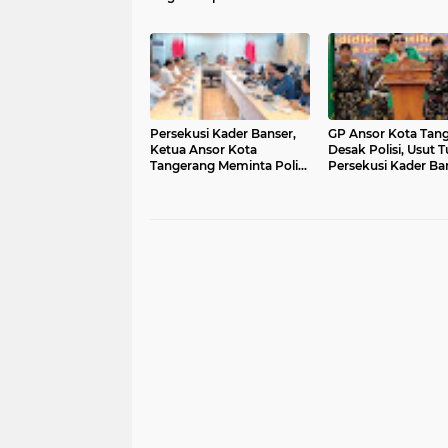
Implementasikan 5
DILAKSANAKAN DI
Program Unggulan
PUNCAK BOGOR,
Bupati Tangerang
DIHARAPKAN LEB
GIGIH LAYANI
MASYARAKAT
Persekusi Kader Banser,
GP Ansor Kota Tan
Ketua Ansor Kota
Desak Polisi, Usut 
Tangerang Meminta Polisi
Persekusi Kader Ba
Desak Tuntas dan Hukum
Semua Pelaku