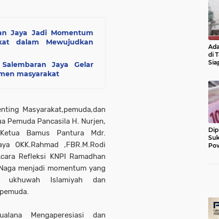
ran Jaya Jadi Momentum
akat dalam Mewujudkan
Ada
di 
Sia
 Salembaran Jaya Gelar
Diu
emen masyarakat
Penting Masyarakat,pemuda,dan
a Pemuda Pancasila H. Nurjen,
Dip
Ketua Bamus Pantura Mdr.
Suk
Jaya OKK.Rahmad ,FBR.M.Rodi
Pow
 Acara Refleksi KNPI Ramadhan
k Naga menjadi momentum yang
t ukhuwah Islamiyah dan
 pemuda.
alana Mengaperesiasi dan