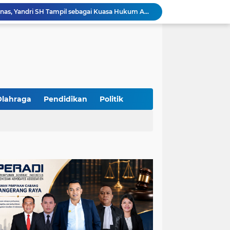
Sidang PSN PIK 2 Memanas, Yandri SH Tampil sebagai Kuasa Hukum APDESI di PN Jakarta Pusat
Yandri SH Pimpin Perjuangan Hukum APDESI di Sidang PSN PIK 2, Soroti Kepastian Hukum
Yandri SH Resmi Kawal APDESI dalam Sidang Gugatan PSN PIK 2 di Pengadilan Negeri Jakarta Pusat
PT. GOLDEN TRI BANAYA Tegaskan Komitmen Menjadi Perusahaan Outsourcing Terpercaya untuk Dunia Industri dan Bisnis Nasional
Hadir dengan Standar Pelayanan Tinggi, PT. GOLDEN TRI BANAYA Menjadi Mitra Strategis Penyedia Security dan Tenaga Kerja Profesional
‎PT. GOLDEN TRI BANAYA ‎Mitra Terpercaya Penyedia Jasa Outsourcing dan Tenaga Kerja Profesional
ketua LBH DEWAN ADAT BAMUS BETAWI Sapto Wibowo S, S.H. Jalih Pitoeng Salah Alamat Mengenai Statement di Media
Dipercaya Mahkamah Agung, Yandri, S.H. Perkuat Peran Mediasi di Pengadilan Negeri Jakarta Selatan
Olahraga
Pendidikan
Politik
Resmi Terdaftar sebagai Mediator Non-Hakim di Pengadilan Negeri Jakarta Selatan, Yandri, S.H. Siap Mengedepankan Keadilan Melalui Jalur Perdamaian
Yandri SH Kawal APDESI di Gugatan PSN PIK 2, Tegaskan Komitmen pada Supremasi Hukum