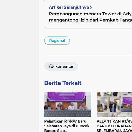
Artikel Selanjutnya
Pembangunan menara Tower di Griya Dadap di Duga tidak
mengantongi izin dari Pemkab.
Regional
komentar
Berita Terkait
Pelantikan RT/RW Baru
PELANTIKAN RT/R
Selebaran Jaya di Puncak
BARU KELURAHAN
Bogor: Siap
SELEMBARAN JAY