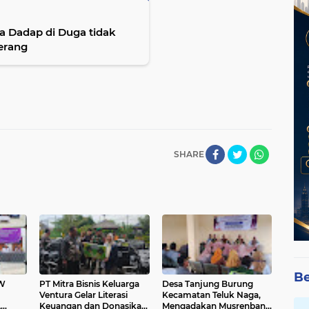
Tangerang
SHARE
Be
W
​PT Mitra Bisnis Keluarga
Desa Tanjung Burung
Ventura Gelar Literasi
Kecamatan Teluk Naga,
A
Keuangan dan Donasikan
Mengadakan Musrenbang