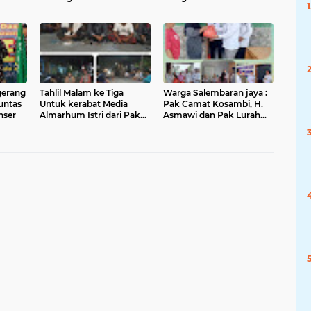
Motor Sampah di
RKP Tahun 2026 dan Data
Tangerang
Usulan 2027
IH
gerang
Tahlil Malam ke Tiga
Warga Salembaran jaya :
Tuntas
Untuk kerabat Media
Pak Camat Kosambi, H.
nser
Almarhum Istri dari Pak
Asmawi dan Pak Lurah
Sudanto Berlangsung
Salembaran Jaya, H.
Dengan khidmat
Samsudin, Trimakasih
Dengan Program
Gerakan Pangan Murah
Kami Warga Selembran
Jaya Terbantukan