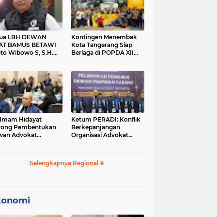
tua LBH DEWAN
Kontingen Menembak
AT BAMUS BETAWI
Kota Tangerang Siap
to Wibowo S, S.H.
Berlaga di POPDA XII
ih Pitoeng Salah
Banten 2026 di Kota
mat Mengenai
Cilegon
tement di Media
 Imam Hidayat
Ketum PERADI: Konflik
rong Pembentukan
Berkepanjangan
wan Advokat
Organisasi Advokat
onesia, Sebut Konsep
Berakar dari Kelahiran
gle Bar Tak Lagi
PERADI yang Tidak
evan
Tuntas
Selengkapnya Regional
konomi