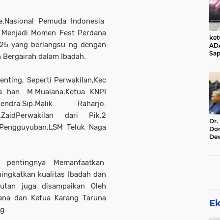
e.Nasional Pemuda Indonesia
a Menjadi Momen Fest Perdana
ke
25 yang berlangsu ng dengan
AD
Sap
Bergairah dalam Ibadah.
Jal
Ala
Sta
enting, Seperti Perwakilan,Kec
a han. M.Mualana,Ketua KNPI
dra.Sip.Malik Raharjo.
d.ZaidPerwakilan dari Pik.2
Dr.
Pengguyuban,LSM Teluk Naga
Do
De
Ind
Sin
Rel
n pentingnya Memanfaatkan
gkatkan kualitas Ibadah dan
utan juga disampaikan Oleh
ana dan Ketua Karang Taruna
E
g.