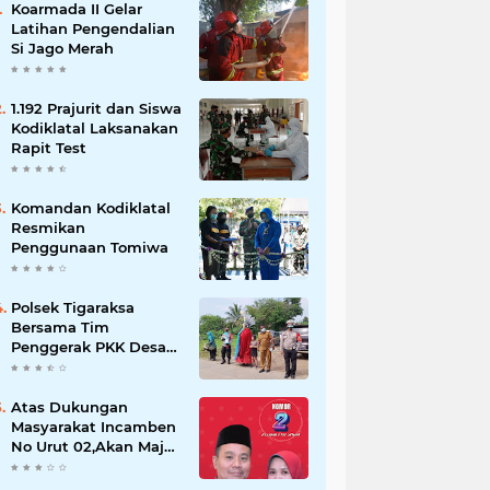
Koarmada II Gelar
Latihan Pengendalian
Si Jago Merah
1.192 Prajurit dan Siswa
Kodiklatal Laksanakan
Rapit Test
Komandan Kodiklatal
Resmikan
Penggunaan Tomiwa
Polsek Tigaraksa
Bersama Tim
Penggerak PKK Desa
Jambe Bagikan
Masker Kepada
Pengguna Jalan
Atas Dukungan
Masyarakat Incamben
No Urut 02,Akan Maju
Untuk Memajukan
Desa Tegal Kunir Kidul