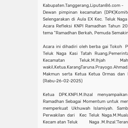
Kabupaten.Tanggerang,Liputan86.com -
Dewan pimpinan kecamatan (DPK)Komit
Selengarakan di Aula EX Kec. Teluk Nag
Acara Refleksi KNPI Ramadhan Tahun 20
tema "Ramadhan Berkah, Pemuda Semakin 
Acara ini dihadiri oleh berba gai Tokoh P
Teluk Naga Kasi Tatah Ruang,Pemerint
Kecamatan Teluk.M.Ihjah Mahen
wakil,Ketua.KarangTaruna.Prayogo.Ahma
Makmun serta Ketua Ketua Ormas dan 
(Rabu-26-02-2025)
Ketua DPK.KNPI.M.Ihzal menyampaika
Ramadhan Sebagai Momentum untuk menin
memperkuat Ukhuwah Islamiyah. Samb
Perwakilan dari Kec Teluk Naga.M.Mual
Kecam atan Teluk Naga .M.Ihzal.'Teran