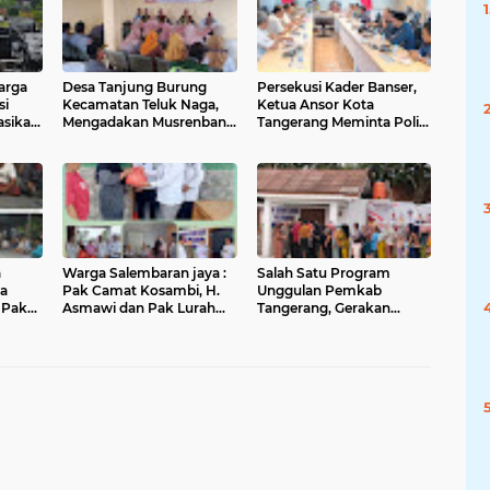
uarga
Desa Tanjung Burung
Persekusi Kader Banser,
si
Kecamatan Teluk Naga,
Ketua Ansor Kota
asikan
Mengadakan Musrenbang
Tangerang Meminta Polisi
RKP Tahun 2026 dan Data
Desak Tuntas dan Hukum
Usulan 2027
Semua Pelaku
a
Warga Salembaran jaya :
Salah Satu Program
a
Pak Camat Kosambi, H.
Unggulan Pemkab
k
Asmawi dan Pak Lurah
Tangerang, Gerakan
ng
Salembaran Jaya, H.
Pangan Murah Kembali
Samsudin, Trimakasih
diadakan di Kelurahan
Dengan Program
Salembaran Jaya
Gerakan Pangan Murah
Kami Warga Selembran
Jaya Terbantukan