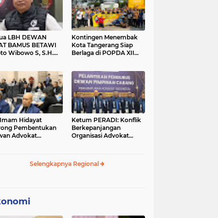
tua LBH DEWAN
Kontingen Menembak
AT BAMUS BETAWI
Kota Tangerang Siap
to Wibowo S, S.H.
Berlaga di POPDA XII
ih Pitoeng Salah
Banten 2026 di Kota
mat Mengenai
Cilegon
tement di Media
 Imam Hidayat
Ketum PERADI: Konflik
rong Pembentukan
Berkepanjangan
wan Advokat
Organisasi Advokat
onesia, Sebut Konsep
Berakar dari Kelahiran
gle Bar Tak Lagi
PERADI yang Tidak
evan
Tuntas
Selengkapnya Regional
konomi