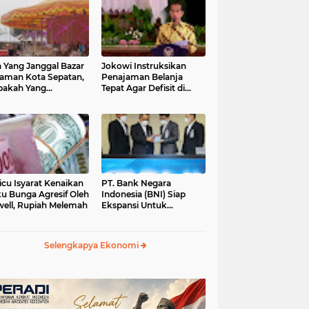
 Yang Janggal Bazar
Jokowi Instruksikan
Taman Kota Sepatan,
Penajaman Belanja
pakah Yang
Tepat Agar Defisit di
ntungkan?
Bawah 3 Persen
icu Isyarat Kenaikan
PT. Bank Negara
u Bunga Agresif Oleh
Indonesia (BNI) Siap
ell, Rupiah Melemah
Ekspansi Untuk
Korporasi " Green
Banking" Rp. 6,1 Triliun
Selengkapya Ekonomi