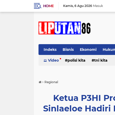
HOME
Kamis
6 Agu 2026
Masuk
Indeks
Bisnis
Ekonomi
Huku
Video
polisi kita
tni kita
›
Regional
Ketua P3HI Pr
Sinlaeloe Hadiri