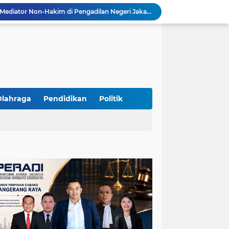
Resmi Terdaftar sebagai Mediator Non-Hakim di Pengadilan Negeri Jakarta Selatan, Yandri, S.H. Siap Mengedepankan Keadilan Melalui Jalur Perdamaian
Yandri SH Kawal APDESI di Gugatan PSN PIK 2, Tegaskan Komitmen pada Supremasi Hukum
Sidang PSN PIK 2 Memanas, Yandri SH Tampil sebagai Kuasa Hukum APDESI di PN Jakarta Pusat
Yandri SH Pimpin Perjuangan Hukum APDESI di Sidang PSN PIK 2, Soroti Kepastian Hukum
Yandri SH Resmi Kawal APDESI dalam Sidang Gugatan PSN PIK 2 di Pengadilan Negeri Jakarta Pusat
PT. GOLDEN TRI BANAYA Tegaskan Komitmen Menjadi Perusahaan Outsourcing Terpercaya untuk Dunia Industri dan Bisnis Nasional
Hadir dengan Standar Pelayanan Tinggi, PT. GOLDEN TRI BANAYA Menjadi Mitra Strategis Penyedia Security dan Tenaga Kerja Profesional
‎PT. GOLDEN TRI BANAYA ‎Mitra Terpercaya Penyedia Jasa Outsourcing dan Tenaga Kerja Profesional
Olahraga
Pendidikan
Politik
ketua LBH DEWAN ADAT BAMUS BETAWI Sapto Wibowo S, S.H. Jalih Pitoeng Salah Alamat Mengenai Statement di Media
Dipercaya Mahkamah Agung, Yandri, S.H. Perkuat Peran Mediasi di Pengadilan Negeri Jakarta Selatan