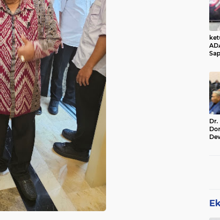
ke
AD
Sap
Jal
Ala
Sta
Dr.
Do
De
Ind
Sin
Rel
E