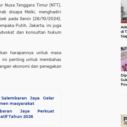
r Nusa Tenggara Timur (NTT),
ab disapa Melki, menghadiri
bek pada Senin (28/10/2024).
mpaka Putih, Jakarta, ini juga
Ada
di 
 advokat dan konsultan hukum
Sia
Diu
aikan harapannya untuk masa
i ini penting untuk membahas
mpangan ekonomi dan penegakan
Dip
Suk
Pow
 Salembaran Jaya Gelar
emen masyarakat
mbaran Jaya Perkuat
atif Tahun 2026