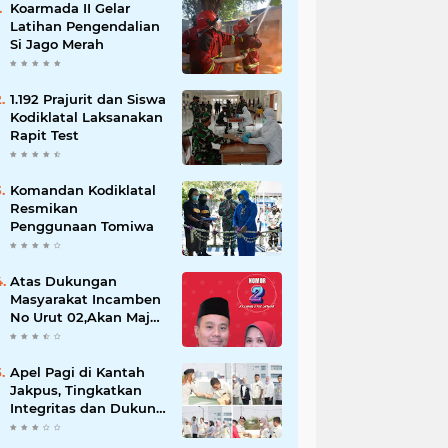
Koarmada II Gelar
Latihan Pengendalian
Si Jago Merah
1.192 Prajurit dan Siswa
Kodiklatal Laksanakan
Rapit Test
Komandan Kodiklatal
Resmikan
Penggunaan Tomiwa
Atas Dukungan
Masyarakat Incamben
No Urut 02,Akan Maju
Untuk Memajukan
Desa Tegal Kunir Kidul
Apel Pagi di Kantah
Jakpus, Tingkatkan
Integritas dan Dukung
WBK