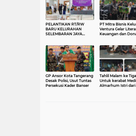
PELANTIKAN RT/RW
​PT Mitra Bisnis Kel
BARU KELURAHAN
Ventura Gelar Litera
SELEMBARAN JAYA
Keuangan dan Don
DILAKSANAKAN DI
Motor Sampah di
PUNCAK BOGOR,
Tangerang
DIHARAPKAN LEBIH
GIGIH LAYANI
MASYARAKAT
GP Ansor Kota Tangerang
Tahlil Malam ke Tig
Desak Polisi, Usut Tuntas
Untuk kerabat Medi
Persekusi Kader Banser
Almarhum Istri dari Pa
Sudanto Berlangsu
Dengan khidmat