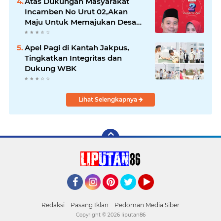
Atas Dukungan Masyarakat
Incamben No Urut 02,Akan
Maju Untuk Memajukan Desa
Tegal Kunir Kidul
Apel Pagi di Kantah Jakpus,
Tingkatkan Integritas dan
Dukung WBK
Lihat Selengkapnya
Facebook
Instagram
Pinterest
Twitter
YouTube
Redaksi
Pasang Iklan
Pedoman Media Siber
Copyright ©
2026 liputan86