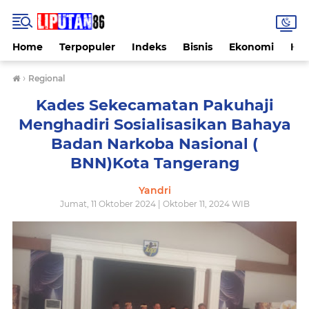
Home
Terpopuler
Indeks
Bisnis
Ekonomi
Hu
›
Regional
Kades Sekecamatan Pakuhaji
Menghadiri Sosialisasikan Bahaya
Badan Narkoba Nasional (
BNN)Kota Tangerang
Yandri
Jumat, 11 Oktober 2024 | Oktober 11, 2024 WIB