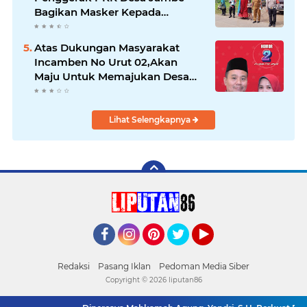
Bagikan Masker Kepada
Pengguna Jalan
Atas Dukungan Masyarakat
Incamben No Urut 02,Akan
Maju Untuk Memajukan Desa
Tegal Kunir Kidul
Lihat Selengkapnya
Facebook
Instagram
Pinterest
Twitter
YouTube
Redaksi
Pasang Iklan
Pedoman Media Siber
Copyright ©
2026 liputan86