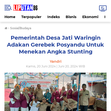
Home
Terpopuler
Indeks
Bisnis
Ekonomi
Hu
›
Sosial/Budaya
Pemerintah Desa Jati Waringin
Adakan Gerebek Posyandu Untuk
Menekan Angka Stunting
Yandri
Kamis, 20 Juni 2024 | Juni 20, 2024 WIB