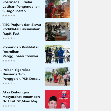
Koarmada II Gelar
Latihan Pengendalian
Si Jago Merah
1.192 Prajurit dan Siswa
Kodiklatal Laksanakan
Rapit Test
Komandan Kodiklatal
Resmikan
Penggunaan Tomiwa
Polsek Tigaraksa
Bersama Tim
Penggerak PKK Desa
Jambe Bagikan
Masker Kepada
Pengguna Jalan
Atas Dukungan
Masyarakat Incamben
No Urut 02,Akan Maju
Untuk Memajukan
Desa Tegal Kunir Kidul