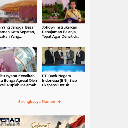
 Yang Janggal Bazar
Jokowi Instruksikan
Taman Kota Sepatan,
Penajaman Belanja
pakah Yang
Tepat Agar Defisit di
ntungkan?
Bawah 3 Persen
icu Isyarat Kenaikan
PT. Bank Negara
u Bunga Agresif Oleh
Indonesia (BNI) Siap
ell, Rupiah Melemah
Ekspansi Untuk
Korporasi " Green
Banking" Rp. 6,1 Triliun
Selengkapya Ekonomi