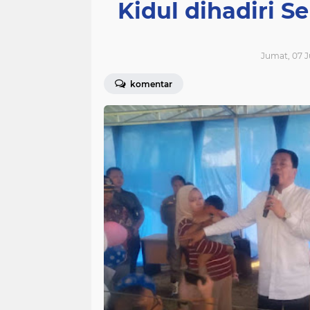
Kidul dihadiri S
Jumat, 07 J
komentar