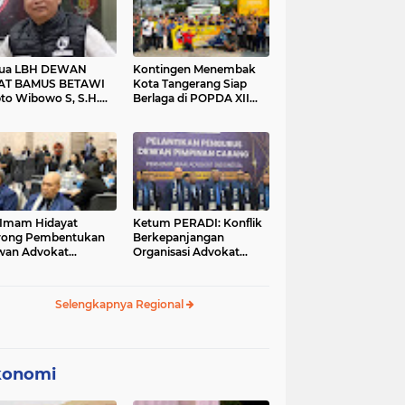
tua LBH DEWAN
Kontingen Menembak
AT BAMUS BETAWI
Kota Tangerang Siap
to Wibowo S, S.H.
Berlaga di POPDA XII
ih Pitoeng Salah
Banten 2026 di Kota
mat Mengenai
Cilegon
tement di Media
 Imam Hidayat
Ketum PERADI: Konflik
rong Pembentukan
Berkepanjangan
wan Advokat
Organisasi Advokat
onesia, Sebut Konsep
Berakar dari Kelahiran
gle Bar Tak Lagi
PERADI yang Tidak
evan
Tuntas
Selengkapnya Regional
konomi