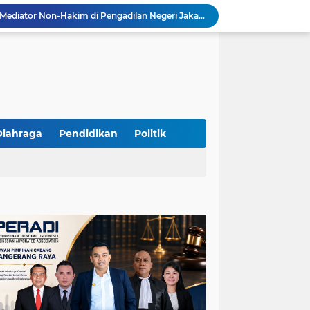
Resmi Terdaftar sebagai Mediator Non-Hakim di Pengadilan Negeri Jakarta Selatan, Yandri, S.H. Siap Mengedepankan Keadilan Melalui Jalur Perdamaian
Yandri SH Kawal APDESI di Gugatan PSN PIK 2, Tegaskan Komitmen pada Supremasi Hukum
Sidang PSN PIK 2 Memanas, Yandri SH Tampil sebagai Kuasa Hukum APDESI di PN Jakarta Pusat
Yandri SH Pimpin Perjuangan Hukum APDESI di Sidang PSN PIK 2, Soroti Kepastian Hukum
Yandri SH Resmi Kawal APDESI dalam Sidang Gugatan PSN PIK 2 di Pengadilan Negeri Jakarta Pusat
PT. GOLDEN TRI BANAYA Tegaskan Komitmen Menjadi Perusahaan Outsourcing Terpercaya untuk Dunia Industri dan Bisnis Nasional
Hadir dengan Standar Pelayanan Tinggi, PT. GOLDEN TRI BANAYA Menjadi Mitra Strategis Penyedia Security dan Tenaga Kerja Profesional
‎PT. GOLDEN TRI BANAYA ‎Mitra Terpercaya Penyedia Jasa Outsourcing dan Tenaga Kerja Profesional
Olahraga
Pendidikan
Politik
ketua LBH DEWAN ADAT BAMUS BETAWI Sapto Wibowo S, S.H. Jalih Pitoeng Salah Alamat Mengenai Statement di Media
Dipercaya Mahkamah Agung, Yandri, S.H. Perkuat Peran Mediasi di Pengadilan Negeri Jakarta Selatan