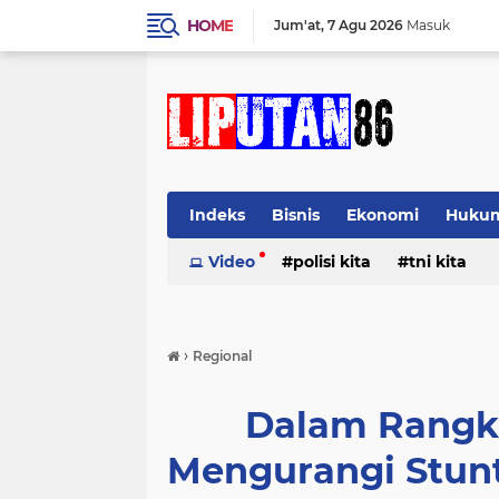
HOME
Jum'at
7 Agu 2026
Masuk
Indeks
Bisnis
Ekonomi
Huku
Video
polisi kita
tni kita
›
Regional
Dalam Rangk
Mengurangi Stunt