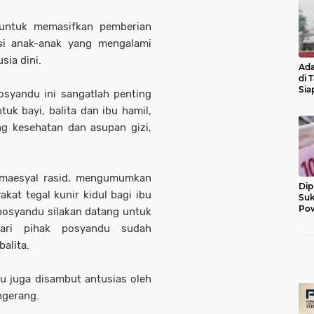
 untuk memasifkan pemberian
si anak-anak yang mengalami
sia dini.
Ada
di 
Sia
osyandu ini sangatlah penting
Diu
uk bayi, balita dan ibu hamil,
g kesehatan dan asupan gizi,
 maesyal rasid, mengumumkan
Dip
at tegal kunir kidul bagi ibu
Suk
Pow
posyandu silakan datang untuk
dari pihak posyandu sudah
alita.
u juga disambut antusias oleh
ngerang.