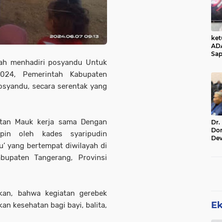
ke
AD
Sap
rah menhadiri posyandu Untuk
Jal
Ala
024, Pemerintah Kabupaten
Sta
syandu, secara serentak yang
atan Mauk kerja sama Dengan
Dr.
Do
pin oleh kades syaripudin
De
’ yang bertempat diwilayah di
Ind
Sin
bupaten Tangerang, Provinsi
Rel
kan, bahwa kegiatan gerebek
E
n kesehatan bagi bayi, balita,