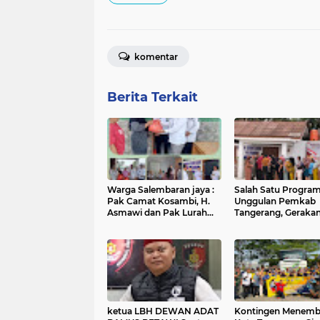
komentar
Berita Terkait
Warga Salembaran jaya :
Salah Satu Progra
Pak Camat Kosambi, H.
Unggulan Pemkab
Asmawi dan Pak Lurah
Tangerang, Geraka
Salembaran Jaya, H.
Pangan Murah Kem
Samsudin, Trimakasih
diadakan di Kelura
Dengan Program
Salembaran Jaya
Gerakan Pangan Murah
Kami Warga Selembran
Jaya Terbantukan
ketua LBH DEWAN ADAT
Kontingen Menem