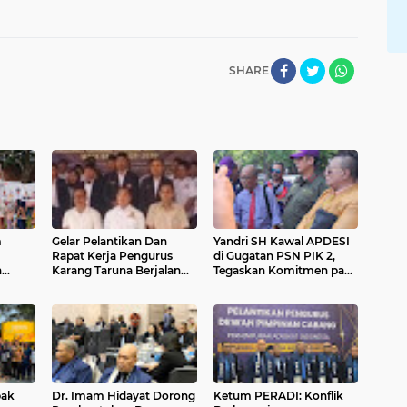
SHARE
m
Gelar Pelantikan Dan
Yandri SH Kawal APDESI
Rapat Kerja Pengurus
di Gugatan PSN PIK 2,
n
Karang Taruna Berjalan
Tegaskan Komitmen pada
bali
Sukses
Supremasi Hukum
han
bak
Dr. Imam Hidayat Dorong
Ketum PERADI: Konflik