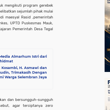
tuk mengikuti program gerebek
elibatkan sejumlah pihak mulai
udi maesyal Rasid ,pemerintah
inkes, UPTD Puskesmas Mauk,
jajaran Pemerintah Desa Tegal
Media Almarhum Istri dari
khidmat
t Kosambi, H. Asmawi dan
sudin, Trimakasih Dengan
mi Warga Selembran Jaya
ikan dan bersungguh-sungguh
ebut, agar terciptanya zero