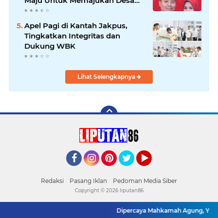
Maju Untuk Memajukan Desa
Tegal Kunir Kidul
Apel Pagi di Kantah Jakpus,
Tingkatkan Integritas dan
Dukung WBK
Lihat Selengkapnya
Facebook
Instagram
Pinterest
Twitter
YouTube
Redaksi
Pasang Iklan
Pedoman Media Siber
Copyright ©
2026 liputan86
Dipercaya Mahkamah Agung, Yandri, S.