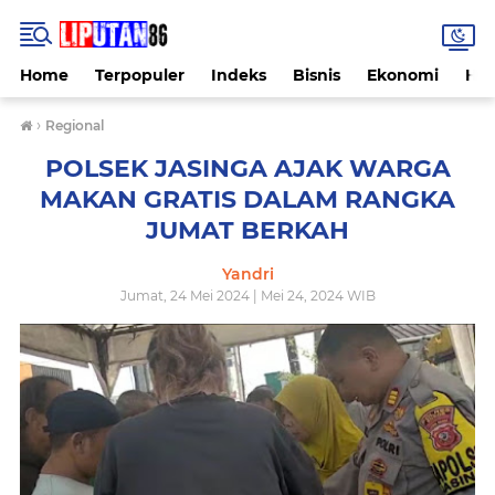
Home
Terpopuler
Indeks
Bisnis
Ekonomi
Hu
›
Regional
POLSEK JASINGA AJAK WARGA
MAKAN GRATIS DALAM RANGKA
JUMAT BERKAH
Yandri
Jumat, 24 Mei 2024 | Mei 24, 2024 WIB