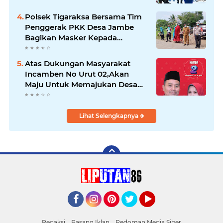
Polsek Tigaraksa Bersama Tim
Penggerak PKK Desa Jambe
Bagikan Masker Kepada
Pengguna Jalan
Atas Dukungan Masyarakat
Incamben No Urut 02,Akan
Maju Untuk Memajukan Desa
Tegal Kunir Kidul
Lihat Selengkapnya
Facebook
Instagram
Pinterest
Twitter
YouTube
Redaksi
Pasang Iklan
Pedoman Media Siber