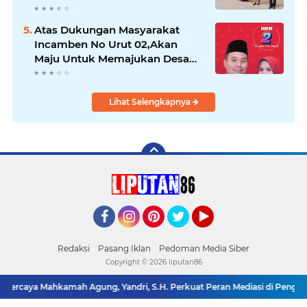
Pengguna Jalan
Atas Dukungan Masyarakat
Incamben No Urut 02,Akan
Maju Untuk Memajukan Desa
Tegal Kunir Kidul
Lihat Selengkapnya
Facebook
Instagram
Pinterest
Twitter
YouTube
Redaksi
Pasang Iklan
Pedoman Media Siber
Copyright ©
2026 liputan86
rcaya Mahkamah Agung, Yandri, S.H. Perkuat Peran Mediasi di Pengadilan 