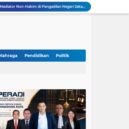
Resmi Terdaftar sebagai Mediator Non-Hakim di Pengadilan Negeri Jakarta Selatan, Yandri, S.H. Siap Mengedepankan Keadilan Melalui Jalur Perdamaian
Yandri SH Kawal APDESI di Gugatan PSN PIK 2, Tegaskan Komitmen pada Supremasi Hukum
Sidang PSN PIK 2 Memanas, Yandri SH Tampil sebagai Kuasa Hukum APDESI di PN Jakarta Pusat
Yandri SH Pimpin Perjuangan Hukum APDESI di Sidang PSN PIK 2, Soroti Kepastian Hukum
Yandri SH Resmi Kawal APDESI dalam Sidang Gugatan PSN PIK 2 di Pengadilan Negeri Jakarta Pusat
PT. GOLDEN TRI BANAYA Tegaskan Komitmen Menjadi Perusahaan Outsourcing Terpercaya untuk Dunia Industri dan Bisnis Nasional
Hadir dengan Standar Pelayanan Tinggi, PT. GOLDEN TRI BANAYA Menjadi Mitra Strategis Penyedia Security dan Tenaga Kerja Profesional
‎PT. GOLDEN TRI BANAYA ‎Mitra Terpercaya Penyedia Jasa Outsourcing dan Tenaga Kerja Profesional
Olahraga
Pendidikan
Politik
ketua LBH DEWAN ADAT BAMUS BETAWI Sapto Wibowo S, S.H. Jalih Pitoeng Salah Alamat Mengenai Statement di Media
Dipercaya Mahkamah Agung, Yandri, S.H. Perkuat Peran Mediasi di Pengadilan Negeri Jakarta Selatan