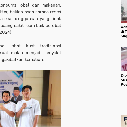
konsumsi obat dan makanan.
ter, belilah pada sarana resmi
 karena penggunaan yang tidak
sedang sakit lebih baik berobat
Ada
di 
/2024).
Sia
Diu
eli obat kuat tradisional
kuat malah menjadi penyakit
engakibatkan kematian.
Dip
Suk
Pow