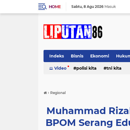
HOME
Sabtu
8 Agu 2026
Masuk
Indeks
Bisnis
Ekonomi
Huku
Video
polisi kita
tni kita
›
Regional
Muhammad Rizal 
BPOM Serang Edu