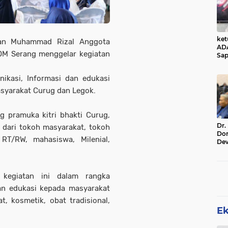
ke
ewan Muhammad Rizal Anggota
AD
OM Serang menggelar kegiatan
Sap
Jal
Ala
ikasi, Informasi dan edukasi
Sta
syarakat Curug dan Legok.
ng pramuka kitri bhakti Curug,
Dr.
 dari tokoh masyarakat, tokoh
Do
RT/RW, mahasiswa, Milenial,
De
Ind
Sin
Rel
egiatan ini dalam rangka
n edukasi kepada masyarakat
 kosmetik, obat tradisional,
E