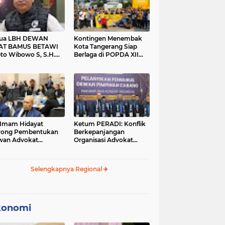
tua LBH DEWAN
Kontingen Menembak
AT BAMUS BETAWI
Kota Tangerang Siap
to Wibowo S, S.H.
Berlaga di POPDA XII
ih Pitoeng Salah
Banten 2026 di Kota
mat Mengenai
Cilegon
tement di Media
 Imam Hidayat
Ketum PERADI: Konflik
rong Pembentukan
Berkepanjangan
wan Advokat
Organisasi Advokat
onesia, Sebut Konsep
Berakar dari Kelahiran
gle Bar Tak Lagi
PERADI yang Tidak
evan
Tuntas
Selengkapnya Regional
konomi