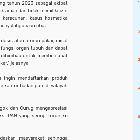
ang tahun 2023 sebagai akibat
k aman dan tidak memiliki izin
s keracunan, kasus kosmetika
penyalahgunaan obat.
dosis atau aturan pakai, misal
 fungsi organ tubuh dan dapat
t dihimbau untuk membeli obat
er." jelasnya
g ingin mendaftarkan produk
ke kantor badan pom di wilayah
egok dan Curug mengapresiasi
si PAN yang sering turun ke
erdaskan masyarakat sehingga