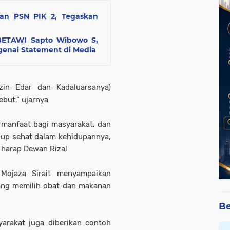
an PSN PIK 2, Tegaskan
ETAWI Sapto Wibowo S,
genai Statement di Media
zin Edar dan Kadaluarsanya)
but,” ujarnya
ermanfaat bagi masyarakat, dan
dup sehat dalam kehidupannya,
 harap Dewan Rizal
Mojaza Sirait menyampaikan
tang memilih obat dan makanan
.
Be
yarakat juga diberikan contoh