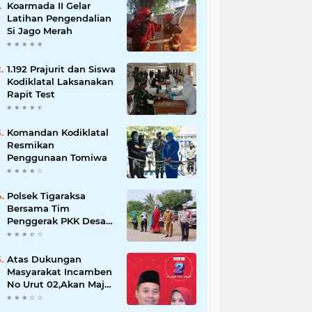
Koarmada II Gelar
Latihan Pengendalian
Si Jago Merah
1.192 Prajurit dan Siswa
Kodiklatal Laksanakan
Rapit Test
Komandan Kodiklatal
Resmikan
Penggunaan Tomiwa
Polsek Tigaraksa
Bersama Tim
Penggerak PKK Desa
Jambe Bagikan
Masker Kepada
Pengguna Jalan
Atas Dukungan
Masyarakat Incamben
No Urut 02,Akan Maju
Untuk Memajukan
Desa Tegal Kunir Kidul