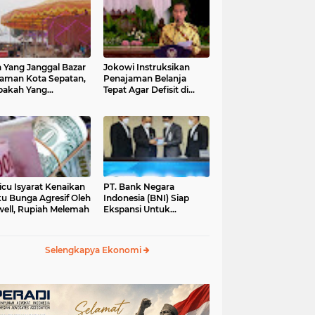
 Yang Janggal Bazar
Jokowi Instruksikan
Taman Kota Sepatan,
Penajaman Belanja
pakah Yang
Tepat Agar Defisit di
ntungkan?
Bawah 3 Persen
icu Isyarat Kenaikan
PT. Bank Negara
u Bunga Agresif Oleh
Indonesia (BNI) Siap
ell, Rupiah Melemah
Ekspansi Untuk
Korporasi " Green
Banking" Rp. 6,1 Triliun
Selengkapya Ekonomi