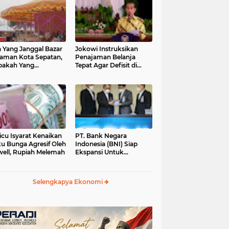
 Yang Janggal Bazar
Jokowi Instruksikan
Taman Kota Sepatan,
Penajaman Belanja
pakah Yang
Tepat Agar Defisit di
ntungkan?
Bawah 3 Persen
icu Isyarat Kenaikan
PT. Bank Negara
u Bunga Agresif Oleh
Indonesia (BNI) Siap
ell, Rupiah Melemah
Ekspansi Untuk
Korporasi " Green
Banking" Rp. 6,1 Triliun
Selengkapya Ekonomi