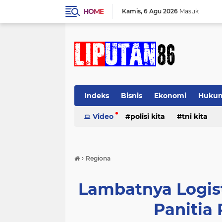
HOME
Kamis
6 Agu 2026
Masuk
Indeks
Bisnis
Ekonomi
Huku
Video
polisi kita
tni kita
›
Regiona
Lambatnya Logis
Panitia