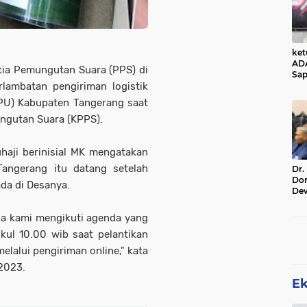
ke
AD
tia Pemungutan Suara (PPS) di
Sap
Jal
lambatan pengiriman logistik
Ala
PU) Kabupaten Tangerang saat
Sta
ngutan Suara (KPPS).
haji berinisial MK mengatakan
angerang itu datang setelah
Dr.
Do
ada di Desanya.
De
Ind
Sin
na kami mengikuti agenda yang
Rel
kul 10.00 wib saat pelantikan
elalui pengiriman online," kata
2023.
E