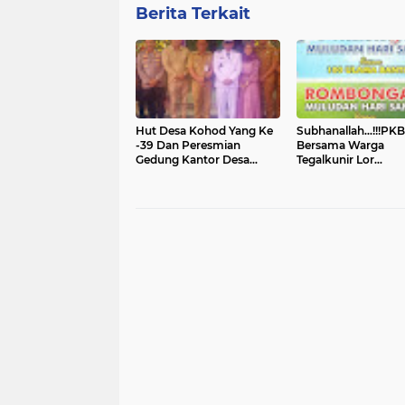
Berita Terkait
Hut Desa Kohod Yang Ke
Subhanallah...!!!PKB
-39 Dan Peresmian
Bersama Warga
Gedung Kantor Desa
Tegalkunir Lor
Kohod
Memperingati Mulu
Hari Santri Bersama
Ulama Banten