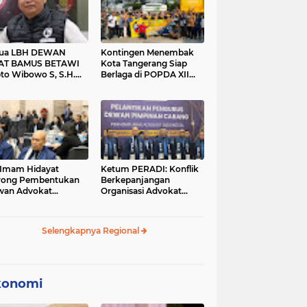
tua LBH DEWAN
Kontingen Menembak
AT BAMUS BETAWI
Kota Tangerang Siap
to Wibowo S, S.H.
Berlaga di POPDA XII
ih Pitoeng Salah
Banten 2026 di Kota
mat Mengenai
Cilegon
tement di Media
 Imam Hidayat
Ketum PERADI: Konflik
rong Pembentukan
Berkepanjangan
wan Advokat
Organisasi Advokat
onesia, Sebut Konsep
Berakar dari Kelahiran
gle Bar Tak Lagi
PERADI yang Tidak
evan
Tuntas
Selengkapnya Regional
konomi