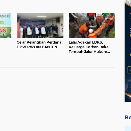
Gelar Pelantikan Perdana
Lalai Adakan LDKS,
DPW PWOIN BANTEN
Keluarga Korban Bakal
Tempuh Jalur Hukum
dan
Kepada SMP -IT Al
 100
Hikmah
Be