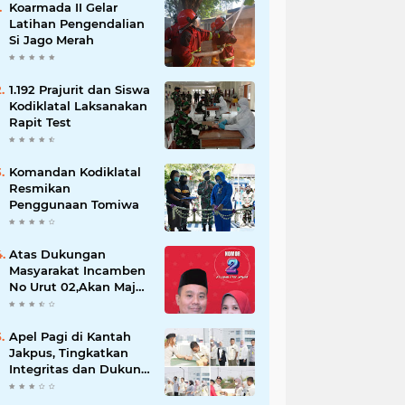
Koarmada II Gelar
Latihan Pengendalian
Si Jago Merah
1.192 Prajurit dan Siswa
Kodiklatal Laksanakan
Rapit Test
Komandan Kodiklatal
Resmikan
Penggunaan Tomiwa
Atas Dukungan
Masyarakat Incamben
No Urut 02,Akan Maju
Untuk Memajukan
Desa Tegal Kunir Kidul
Apel Pagi di Kantah
Jakpus, Tingkatkan
Integritas dan Dukung
WBK