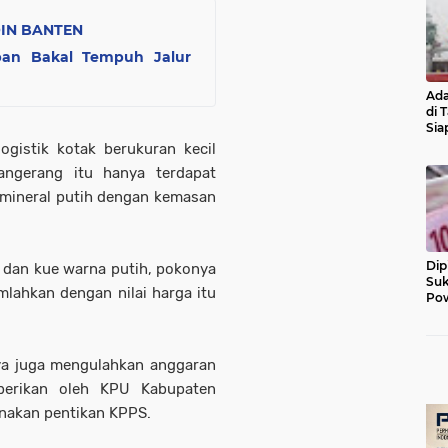
OIN BANTEN
ban Bakal Tempuh Jalur
Ada
di 
Sia
Diu
ogistik kotak berukuran kecil
angerang itu hanya terdapat
 mineral putih dengan kemasan
Dip
er dan kue warna putih, pokonya
Suk
mlahkan dengan nilai harga itu
Pow
ya juga mengulahkan anggaran
berikan oleh KPU Kabupaten
nakan pentikan KPPS.