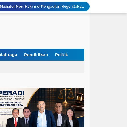
Resmi Terdaftar sebagai Mediator Non-Hakim di Pengadilan Negeri Jakarta Selatan, Yandri, S.H. Siap Mengedepankan Keadilan Melalui Jalur Perdamaian
Yandri SH Kawal APDESI di Gugatan PSN PIK 2, Tegaskan Komitmen pada Supremasi Hukum
Sidang PSN PIK 2 Memanas, Yandri SH Tampil sebagai Kuasa Hukum APDESI di PN Jakarta Pusat
Yandri SH Pimpin Perjuangan Hukum APDESI di Sidang PSN PIK 2, Soroti Kepastian Hukum
Yandri SH Resmi Kawal APDESI dalam Sidang Gugatan PSN PIK 2 di Pengadilan Negeri Jakarta Pusat
PT. GOLDEN TRI BANAYA Tegaskan Komitmen Menjadi Perusahaan Outsourcing Terpercaya untuk Dunia Industri dan Bisnis Nasional
Hadir dengan Standar Pelayanan Tinggi, PT. GOLDEN TRI BANAYA Menjadi Mitra Strategis Penyedia Security dan Tenaga Kerja Profesional
‎PT. GOLDEN TRI BANAYA ‎Mitra Terpercaya Penyedia Jasa Outsourcing dan Tenaga Kerja Profesional
Olahraga
Pendidikan
Politik
ketua LBH DEWAN ADAT BAMUS BETAWI Sapto Wibowo S, S.H. Jalih Pitoeng Salah Alamat Mengenai Statement di Media
Dipercaya Mahkamah Agung, Yandri, S.H. Perkuat Peran Mediasi di Pengadilan Negeri Jakarta Selatan