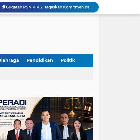
Yandri SH Kawal APDESI di Gugatan PSN PIK 2, Tegaskan Komitmen pada Supremasi Hukum
Sidang PSN PIK 2 Memanas, Yandri SH Tampil sebagai Kuasa Hukum APDESI di PN Jakarta Pusat
Yandri SH Pimpin Perjuangan Hukum APDESI di Sidang PSN PIK 2, Soroti Kepastian Hukum
Yandri SH Resmi Kawal APDESI dalam Sidang Gugatan PSN PIK 2 di Pengadilan Negeri Jakarta Pusat
PT. GOLDEN TRI BANAYA Tegaskan Komitmen Menjadi Perusahaan Outsourcing Terpercaya untuk Dunia Industri dan Bisnis Nasional
Hadir dengan Standar Pelayanan Tinggi, PT. GOLDEN TRI BANAYA Menjadi Mitra Strategis Penyedia Security dan Tenaga Kerja Profesional
‎PT. GOLDEN TRI BANAYA ‎Mitra Terpercaya Penyedia Jasa Outsourcing dan Tenaga Kerja Profesional
ketua LBH DEWAN ADAT BAMUS BETAWI Sapto Wibowo S, S.H. Jalih Pitoeng Salah Alamat Mengenai Statement di Media
Olahraga
Pendidikan
Politik
Dipercaya Mahkamah Agung, Yandri, S.H. Perkuat Peran Mediasi di Pengadilan Negeri Jakarta Selatan
Resmi Terdaftar sebagai Mediator Non-Hakim di Pengadilan Negeri Jakarta Selatan, Yandri, S.H. Siap Mengedepankan Keadilan Melalui Jalur Perdamaian