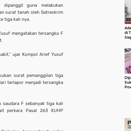
 dipanggil guna melakukan
an surat tanah oleh Satreskrim
 tiga kali nya.
Ada
di 
 Yusuf mengatakan tersangka F
Sia
t.
Diu
akit," ujar Kompol Arief Yusuf
ukan surat pemanggilan tiga
Dip
ari terlapor menjadi tersangka
Suk
Pow
 saudara F sebanyak tiga kali
kait perkara Pasal 263 KUHP