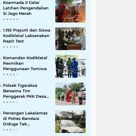
Koarmada II Gelar
Latihan Pengendalian
Si Jago Merah
1.192 Prajurit dan Siswa
Kodiklatal Laksanakan
Rapit Test
Komandan Kodiklatal
Resmikan
Penggunaan Tomiwa
Polsek Tigaraksa
Bersama Tim
Penggerak PKK Desa
Jambe Bagikan
Masker Kepada
Pengguna Jalan
Penangan Lakalantas
di Polres Bandara
Diduga Tak
Profesional, Kuasa
Hukum Adukan ke