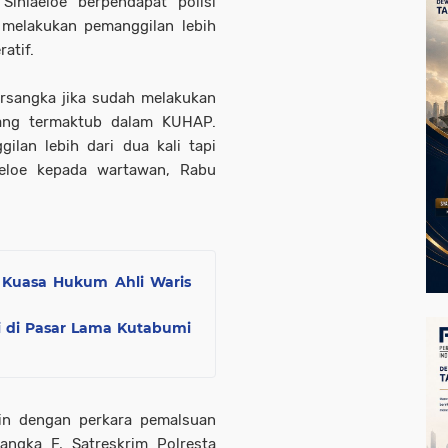
Sinlaeloe berpendapat polisi
 melakukan pemanggilan lebih
ratif.
ersangka jika sudah melakukan
yang termaktub dalam KUHAP.
lan lebih dari dua kali tapi
laeloe kepada wartawan, Rabu
 Kuasa Hukum Ahli Waris
 di Pasar Lama Kutabumi
min dengan perkara pemalsuan
angka F, Satreskrim Polresta