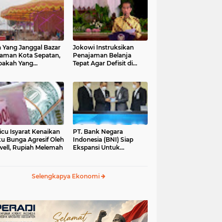
 Yang Janggal Bazar
Jokowi Instruksikan
Taman Kota Sepatan,
Penajaman Belanja
pakah Yang
Tepat Agar Defisit di
ntungkan?
Bawah 3 Persen
icu Isyarat Kenaikan
PT. Bank Negara
u Bunga Agresif Oleh
Indonesia (BNI) Siap
ell, Rupiah Melemah
Ekspansi Untuk
Korporasi " Green
Banking" Rp. 6,1 Triliun
Selengkapya Ekonomi