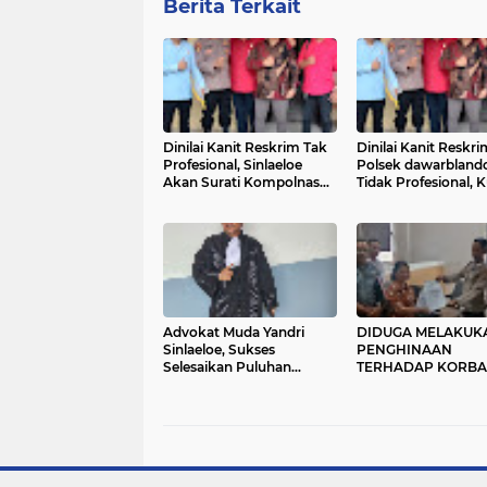
Berita Terkait
Dinilai Kanit Reskrim Tak
Dinilai Kanit Reskri
Profesional, Sinlaeloe
Polsek dawarbland
Akan Surati Kompolnas
Tidak Profesional, 
dan Propam Mabes Polri
Hukum Akan Surat
Kompolnas dan Pr
Mabes Polri
Advokat Muda Yandri
DIDUGA MELAKUK
Sinlaeloe, Sukses
PENGHINAAN
Selesaikan Puluhan
TERHADAP KORBA
Perkara Perdata
SECARA TERTULIS 
MUKA UMUM, KEP
DESA OELUNGGU,
PJ.KEPALA DESA B
DALE DAN SEJUM
WARGA DI LAPOR