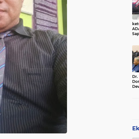
ke
AD
Sap
Jal
Ala
Sta
Dr.
Do
De
Ind
Sin
Rel
E