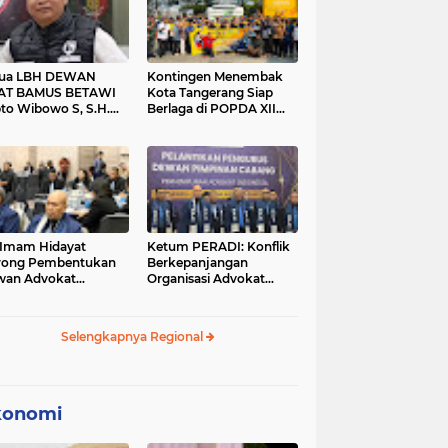
tua LBH DEWAN
Kontingen Menembak
AT BAMUS BETAWI
Kota Tangerang Siap
to Wibowo S, S.H.
Berlaga di POPDA XII
ih Pitoeng Salah
Banten 2026 di Kota
mat Mengenai
Cilegon
tement di Media
 Imam Hidayat
Ketum PERADI: Konflik
rong Pembentukan
Berkepanjangan
wan Advokat
Organisasi Advokat
onesia, Sebut Konsep
Berakar dari Kelahiran
gle Bar Tak Lagi
PERADI yang Tidak
evan
Tuntas
Selengkapnya Regional
konomi