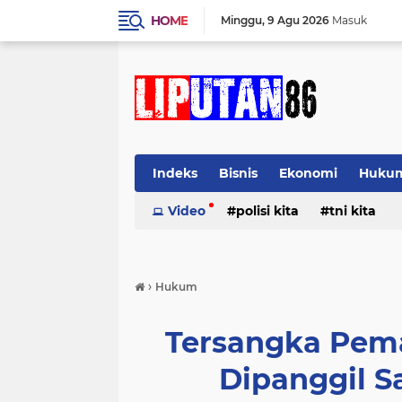
HOME
Minggu
9 Agu 2026
Masuk
Indeks
Bisnis
Ekonomi
Huku
Video
polisi kita
tni kita
›
Hukum
Tersangka Pema
Dipanggil S