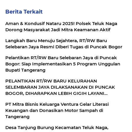
Berita Terkait
Aman & Kondusif Nataru 2025! Polsek Teluk Naga
Dorong Masyarakat Jadi Mitra Keamanan Aktif
Langkah Baru Menuju Sejahtera, RT/RW Baru
Selebaran Jaya Resmi Diberi Tugas di Puncak Bogor
Pelantikan RT/RW Baru Selebaran Jaya di Puncak
Bogor: Siap Implementasikan 5 Program Unggulan
Bupati Tangerang
PELANTIKAN RT/RW BARU KELURAHAN
SELEMBARAN JAYA DILAKSANAKAN DI PUNCAK
BOGOR, DIHARAPKAN LEBIH GIGIH LAYANI
MASYARAKAT
​PT Mitra Bisnis Keluarga Ventura Gelar Literasi
Keuangan dan Donasikan Motor Sampah di
Tangerang
Desa Tanjung Burung Kecamatan Teluk Naga,