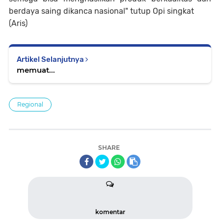
berdaya saing dikanca nasional" tutup Opi singkat
(Aris)
Artikel Selanjutnya
memuat...
Regional
SHARE
komentar