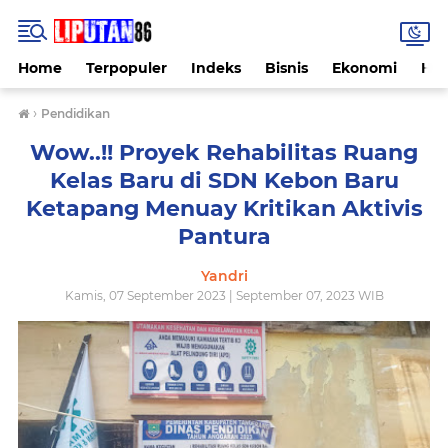
Home
Terpopuler
Indeks
Bisnis
Ekonomi
Hu
›
Pendidikan
Wow..!! Proyek Rehabilitas Ruang
Kelas Baru di SDN Kebon Baru
Ketapang Menuay Kritikan Aktivis
Pantura
Yandri
Kamis, 07 September 2023 | September 07, 2023 WIB