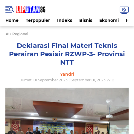
Home
Terpopuler
Indeks
Bisnis
Ekonomi
Hu
›
Regional
Deklarasi Final Materi Teknis
Perairan Pesisir RZWP-3- Provinsi
NTT
Yandri
Jumat, 01 September 2023 | September 01, 2023 WIB