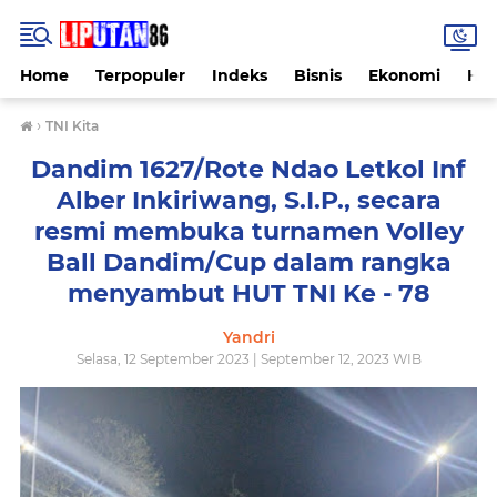
Home
Terpopuler
Indeks
Bisnis
Ekonomi
Hu
›
TNI Kita
Dandim 1627/Rote Ndao Letkol Inf
Alber Inkiriwang, S.I.P., secara
resmi membuka turnamen Volley
Ball Dandim/Cup dalam rangka
menyambut HUT TNI Ke - 78
Yandri
Selasa, 12 September 2023 | September 12, 2023 WIB